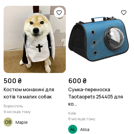
500 ₴
600 ₴
Костюм монахині для
Сумка-переноска
котів та малих собак
Taotaopets 254405 для
ко...
Бориспіль
9 місяців тому
Київ
8 місяців тому
Марія
Alisa