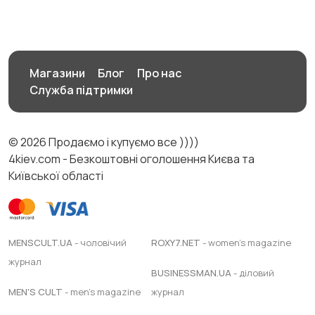
Магазини
Блог
Про нас
Служба підтримки
© 2026 Продаємо і купуємо все ))))
4kiev.com - Безкоштовні оголошення Києва та
Київської області
MENSCULT.UA
- чоловічий
ROXY7.NET
- women's magazine
журнал
BUSINESSMAN.UA
- діловий
MEN'S CULT
- men's magazine
журнал