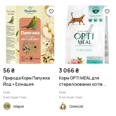
56 ₴
3 066 ₴
Природа Корм Папужка
Корм OPTI MEAL для
Йод + Ехінацея
стерелізованих котів ...
Київ
Київ
9 місяців тому
9 місяців тому
Марія
Олексій