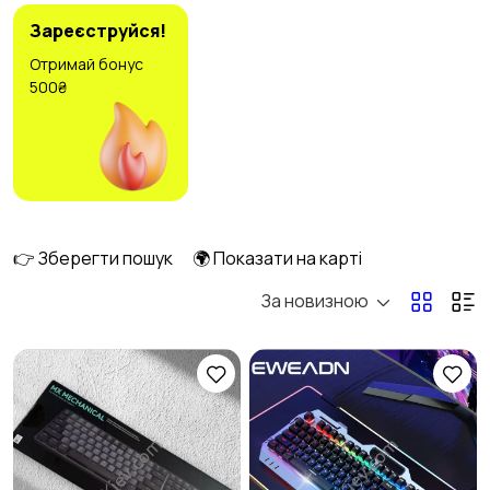
Зареєструйся!
Отримай бонус
500₴
Оргтехніка та
Мережеве
витратні матеріали
обладнання
4
Мультимедіа
Накопичувачі даних
та картрідери
👉 Зберегти пошук
🌍 Показати на карті
За новизною
Програмне
Рулі, джойстики та
забезпечення
геймпади
1
Комплектуючі та
Аксесуари
2