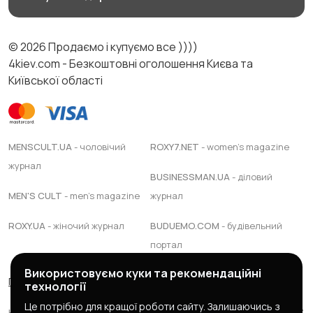
© 2026 Продаємо і купуємо все ))))
4kiev.com - Безкоштовні оголошення Києва та
Київської області
MENSCULT.UA
- чоловічий
ROXY7.NET
- women's magazine
журнал
BUSINESSMAN.UA
- діловий
MEN'S CULT
- men's magazine
журнал
ROXY.UA
- жіночий журнал
BUDUEMO.COM
- будівельний
портал
Використовуємо куки та рекомендаційні
Правила сервісу
Політика конфіденційності
технології
Це потрібно для кращої роботи сайту. Залишаючись з
Юридична підтримка Адвокатське обєднання "ЯАС ПАРТНЕРС"