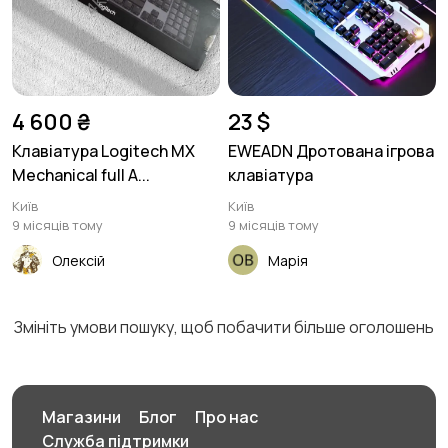
запчастини
5
4 600 ₴
23 $
Клавіатура Logitech MX
EWEADN Дротована ігрова
Mechanical full A...
клавіатура
Київ
Київ
9 місяців тому
9 місяців тому
Олексій
Марія
Змініть умови пошуку, щоб побачити більше оголошень
Магазини
Блог
Про нас
Служба підтримки