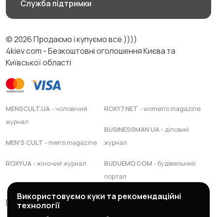
Служба підтримки
© 2026 Продаємо і купуємо все ))))
4kiev.com - Безкоштовні оголошення Києва та
Київської області
MENSCULT.UA
- чоловічий
ROXY7.NET
- women's magazine
журнал
BUSINESSMAN.UA
- діловий
MEN'S CULT
- men's magazine
журнал
ROXY.UA
- жіночий журнал
BUDUEMO.COM
- будівельний
портал
Використовуємо куки та рекомендаційні
Правила сервісу
Політика конфіденційності
технології