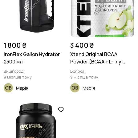
Відпочинок на
Теніс, бадмінтон,
природі
дартс
2
4
Тренажери та фітнес
Спортивне
1 800 ₴
3 400 ₴
харчування
3
3
IronFlex Gallon Hydrator
Xtend Original BCAA
2500 мл
Powder (BCAA + L-глу...
Вишгород
Боярка
Інше
1
9 місяців тому
9 місяців тому
Марія
Марія