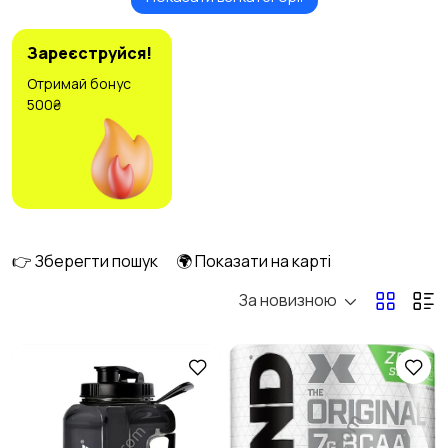
Ролики та
Самокати та
скейтбординг
гіроскутери
4
3
Зареєструйся!
Отримай бонус
500₴
Більярд та боулінг
Водні види спорту
2
3
Єдиноборства
Зимові види спорту
2
1
👉 Зберегти пошук
🌍 Показати на карті
За новизною
Ігри з м’ячем
Мисливство та
1
риболовля
4