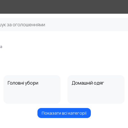
на
Головні убори
Домашній одяг
Показати всі категорії
Сорочки
Светри та толстовки