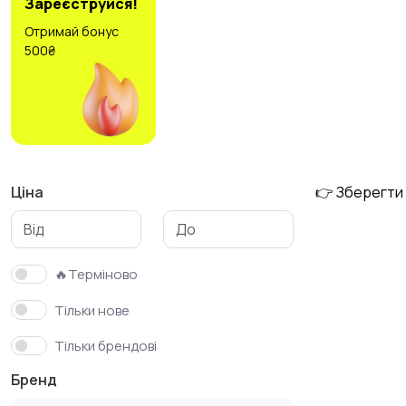
Зареєструйся!
Отримай бонус
500₴
Футболки та поло
Штани та шорти
Ціна
👉 Зберегти
🔥Терміново
Тільки нове
Тільки брендові
Бренд