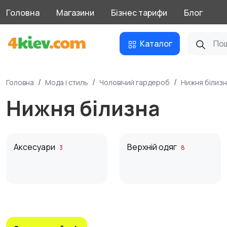
Головна
Магазини
Бізнес тарифи
Блог
Каталог
Головна
Мода і стиль
Чоловічий гардероб
Нижня білиз
Нижня білизна
Аксесуари
Верхній одяг
3
8
Взуття
Піджаки та костюми
6