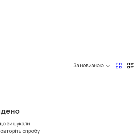
За новизною
йдено
 що ви шукали
повторіть спробу