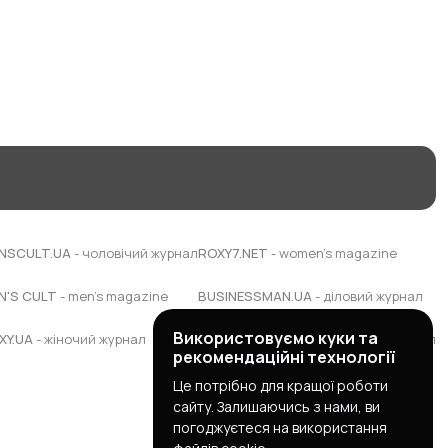
NSCULT.UA
- чоловічий журнал
ROXY7.NET
- women's magazine
N'S CULT
- men's magazine
BUSINESSMAN.UA
- діловий журнал
Використовуємо куки та
XY.UA
- жіночий журнал
BUDUEMO.COM
- будівельний портал
рекомендаційні технології
Це потрібно для кращої роботи
сайту. Залишаючись з нами, ви
погоджуєтеся на використання