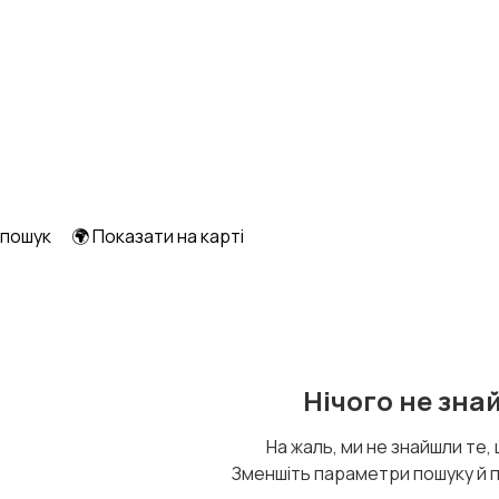
Інше
1
 пошук
🌍 Показати на карті
Нічого не зна
На жаль, ми не знайшли те,
Зменшіть параметри пошуку й 