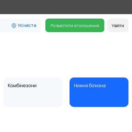
Усі міста
Розмістити оголошення
Увійти
Комбінезони
Нижня білизна
Спецодяг
Спортивний одяг
1