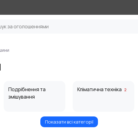
шини
и
Подрібнення та
Кліматична техніка
2
змішування
Показати всі категорії
Приготування напоїв
Пилососи та
пароочисники