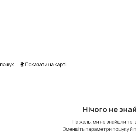
 пошук
🌍 Показати на карті
Нічого не зна
На жаль, ми не знайшли те,
Зменшіть параметри пошуку й 