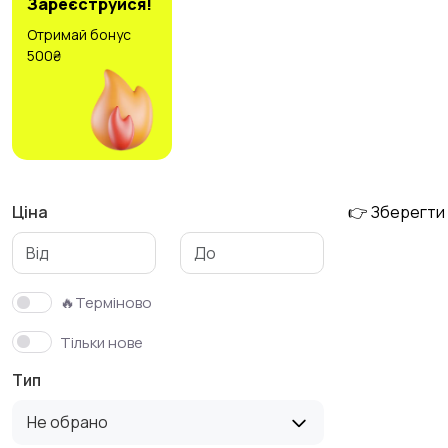
Зареєструйся!
Отримай бонус
500₴
Холодильники
Швейне обладнання
6
Ціна
👉 Зберегти
🔥Терміново
Тільки нове
Тип
Не обрано