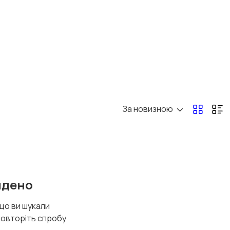
За новизною
йдено
 що ви шукали
повторіть спробу