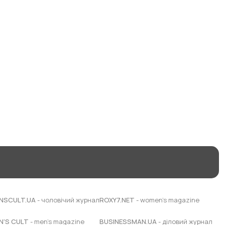
NSCULT.UA
- чоловічий журнал
ROXY7.NET
- women's magazine
N'S CULT
- men's magazine
BUSINESSMAN.UA
- діловий журнал