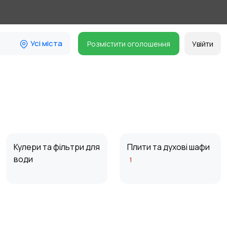
Усі міста
Розмістити оголошення
Увійти
Кулери та фільтри для
Плити та духові шафи
води
1
Пральні машини
Праски та догляд за
2
одягом