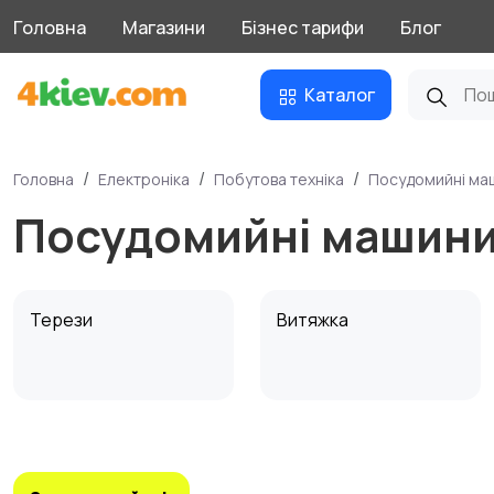
Головна
Магазини
Бізнес тарифи
Блог
Каталог
Головна
Електроніка
Побутова техніка
Посудомийні ма
Посудомийні машин
Терези
Витяжка
Посудомийні машини
Приготування їжі
3