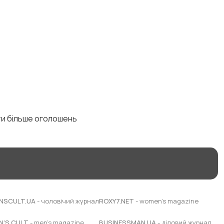
ти більше оголошень
NSCULT.UA
- чоловічий журнал
ROXY7.NET
- women's magazine
N'S CULT
- men's magazine
BUSINESSMAN.UA
- діловий журнал