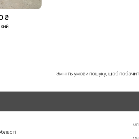
0 ₴
ький
Змініть умови пошуку, щоб побачи
ME
області
ME