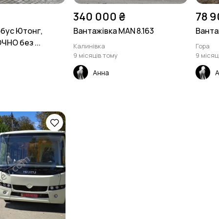
340 000 ₴
78 9
бус Ютонг,
Вантажівка MAN 8.163
Ванта
НО без ...
Калинівка
Гора
9 місяців тому
9 місяц
Анна