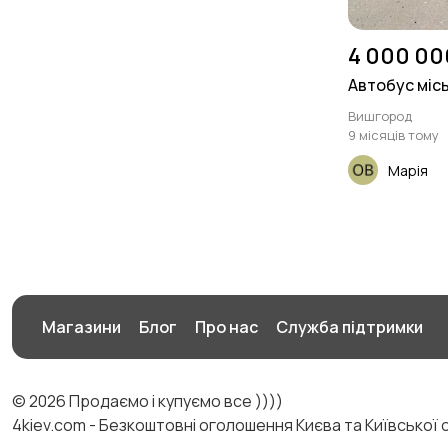
4 000 00
Автобус міс
Вишгород
9 місяців тому
Марія
Магазини
Блог
Про нас
Служба підтримки
© 2026 Продаємо і купуємо все ))))
4kiev.com - Безкоштовні оголошення Києва та Київської 