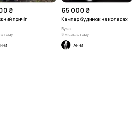
00 ₴
65 000 ₴
жний причіп
Кемпер будинок на колесах
Буча
ів тому
9 місяців тому
Анна
Анна