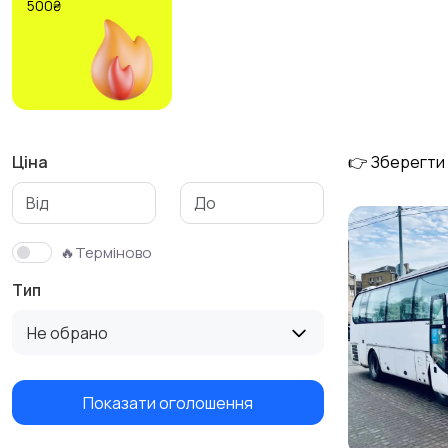
500₴
Ціна
👉 Зберегти
🔥Терміново
Тип
Не обрано
Показати оголошення