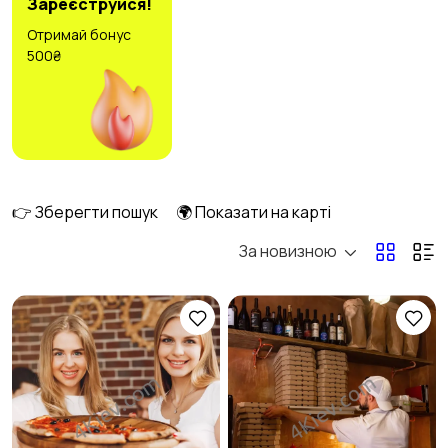
Зареєструйся!
Отримай бонус
500₴
Державна служба
Сировина /
4
енергетика
1
Домашній персонал
Медіа
2
👉 Зберегти пошук
🌍 Показати на карті
2
За новизною
Інформаційні
Мистецтво та
технології
розваги
3
4
Магазини
Маркетинг і реклама
3
3