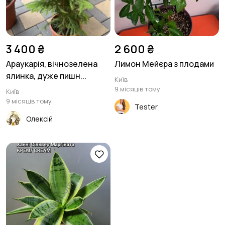
Столи та стільці
Текстиль та килими
1
1
3 400 ₴
2 600 ₴
Араукарія, вічнозелена
Лимон Мейєра з плодами
ялинка, дуже пишн...
Київ
9 місяців тому
Київ
Шафи та комоди
Інше
3
8
9 місяців тому
Tester
Олексій