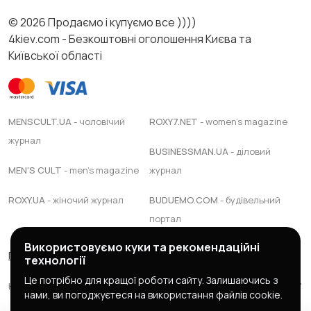
© 2026 Продаємо і купуємо все ))))
4kiev.com - Безкоштовні оголошення Києва та
Київської області
MENSCULT.UA
- чоловічий
ROXY7.NET
- women's magazine
журнал
BUSINESSMAN.UA
- діловий
MEN'S CULT
- men's magazine
журнал
ROXY.UA
- жіночий журнал
BUDUEMO.COM
- будівельний
портал
Використовуємо куки та рекомендаційні
Правила сервісу
Політика конфіденційності
технології
Це потрібно для кращої роботи сайту. Залишаючись з
Юридична підтримка Адвокатське обєднання "ЯАС ПАРТНЕРС"
нами, ви погоджуєтеся на використання файлів cookie.