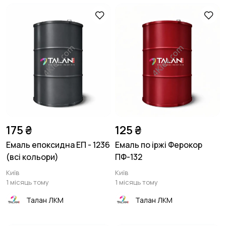
175 ₴
125 ₴
Емаль епоксидна ЕП - 1236
Емаль по іржі Ферокор
(всі кольори)
ПФ-132
Київ
Київ
1 місяць тому
1 місяць тому
Талан ЛКМ
Талан ЛКМ