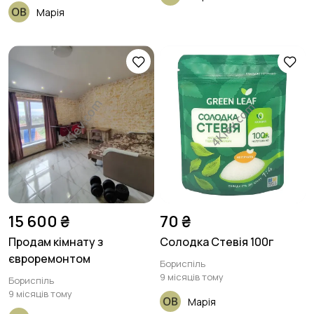
Марія
15 600 ₴
70 ₴
Продам кімнату з
Солодка Стевія 100г
євроремонтом
Бориспіль
9 місяців тому
Бориспіль
9 місяців тому
Марія