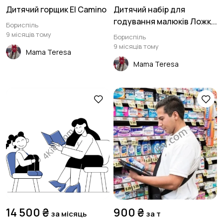
Дитячий горщик El Camino
Дитячий набір для
годування малюків Ложк...
Бориспіль
9 місяців тому
Бориспіль
9 місяців тому
Mama Teresa
Mama Teresa
14 500 ₴
900 ₴
за місяць
за т