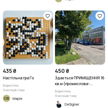
435 ₴
450 ₴
Настільна гра Го
Здається ПРИМІЩЕННЯ 16
кв.м (промислова-...
Бориспіль
9 місяців тому
Бориспіль
9 місяців тому
Марія
DeSigner