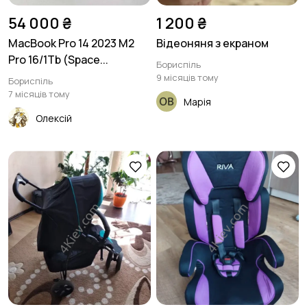
Дозвілля
Краса та здоров'я
2
2
54 000 ₴
1 200 ₴
MacBook Pro 14 2023 M2
Відеоняня з екраном
Pro 16/1Tb (Space...
Бориспіль
9 місяців тому
Бориспіль
Хендмейд
Будмаркет
1
2
7 місяців тому
Марія
Олексій