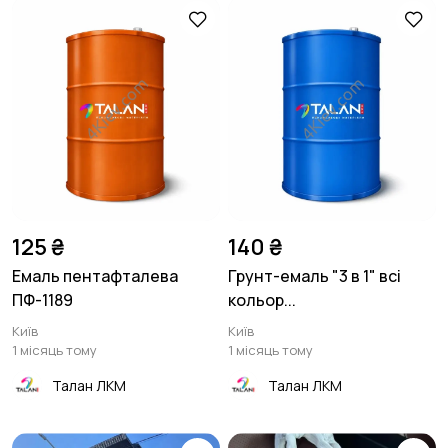
125 ₴
140 ₴
Емаль пентафталева
Грунт-емаль "3 в 1" всі
ПФ-1189
кольор...
Київ
Київ
1 місяць тому
1 місяць тому
Талан ЛКМ
Талан ЛКМ