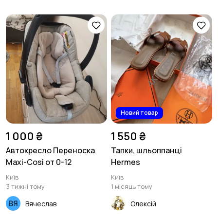
Новий товар
1 000 ₴
1 550 ₴
Автокресло Переноска
Тапки, шльоппанці
Maxi-Cosi от 0-12
Hermes
Київ
Київ
3 тижні тому
1 місяць тому
Вячеслав
Олексій