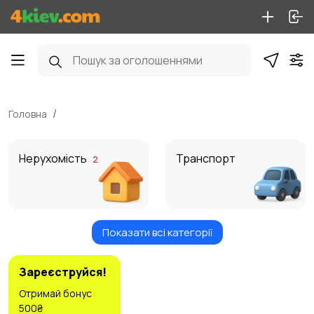
Головна
Нерухомість
Транспорт
2
Показати всі категорії
Послуги
Робота
3
4
Зареєструйся!
Отримай бонус
500₴