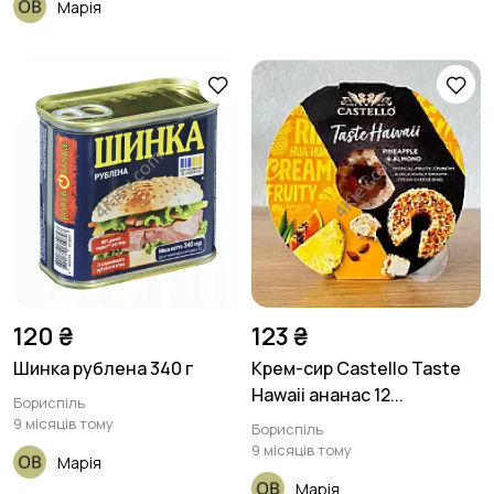
Марія
120 ₴
123 ₴
Шинка рублена 340 г
Крем-сир Castello Taste
Hawaii aнанас 12...
Бориспіль
9 місяців тому
Бориспіль
9 місяців тому
Марія
Марія