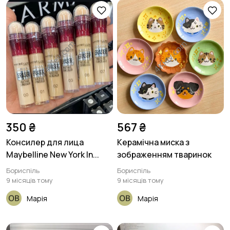
350 ₴
567 ₴
Консилер для лица
Керамічна миска з
Maybelline New York In...
зображенням тваринок
Бориспіль
Бориспіль
9 місяців тому
9 місяців тому
Марія
Марія