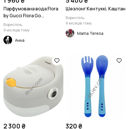
1 960 ₴
5 400 ₴
Парфумована вода Flora
Шезлонг Кентуккі, Каштан
by Gucci Flora Go...
Бориспіль
9 місяців тому
Бориспіль
9 місяців тому
Mama Teresa
Анна
2 300 ₴
320 ₴