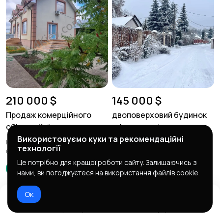
210 000 $
145 000 $
Продаж комерційного
двоповерховий будинок
об'єкта. Київ. ...
с. Іванковичі
Використовуємо куки та рекомендаційні
Київ
Київ
технології
6 місяців тому
6 місяців тому
Це потрібно для кращої роботи сайту. Залишаючись з
Alisa
Alisa
нами, ви погоджуєтеся на використання файлів cookie.
Ок
Додому
Вибране
Додати
Чат
Профіль