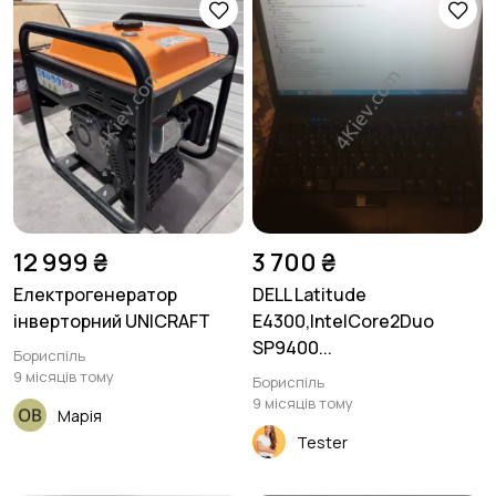
12 999 ₴
3 700 ₴
Електрогенератор
DELL Latitude
інверторний UNICRAFT
E4300,IntelCore2Duo
SP9400...
Бориспіль
9 місяців тому
Бориспіль
9 місяців тому
Марія
Tester