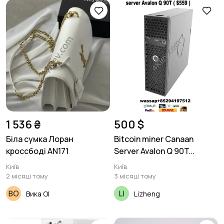
1 536 ₴
500 $
Біла сумка Лоран
Bitcoin miner Canaan
кроссбоді AN171
Server Avalon Q 90T...
Київ
Київ
2 місяці тому
3 місяці тому
Вика Ol
Lizheng