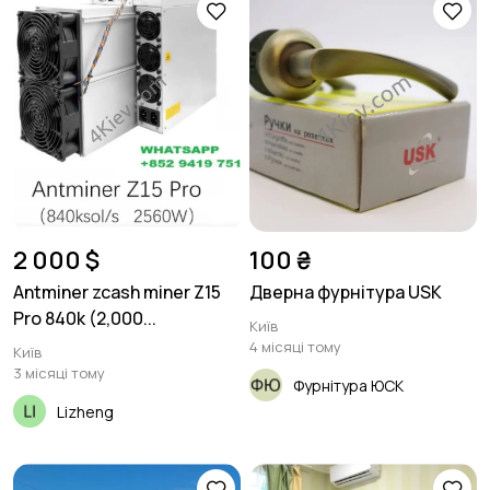
2 000 $
100 ₴
Antminer zcash miner Z15
Дверна фурнітура USK
Pro 840k (2,000...
Київ
4 місяці тому
Київ
3 місяці тому
Фурнітура ЮСК
Lizheng