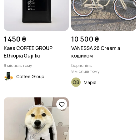
1 450 ₴
10 500 ₴
Кава COFFEE GROUP
VANESSA 26 Cream з
Ethiopia Guji 1кг
кошиком
9 місяців тому
Бориспіль
9 місяців тому
Coffee Group
Марія