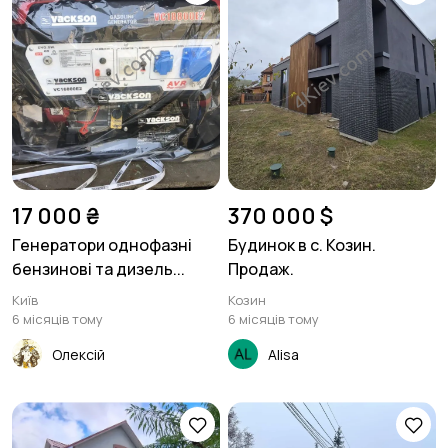
17 000 ₴
370 000 $
Генератори однофазні
Будинок в с. Козин.
бензинові та дизель...
Продаж.
Київ
Козин
6 місяців тому
6 місяців тому
Олексій
Alisa