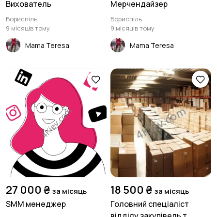
Вихователь
Мерчендайзер
Бориспіль
Бориспіль
9 місяців тому
9 місяців тому
Mama Teresa
Mama Teresa
27 000 ₴
18 500 ₴
за місяць
за місяць
SMM менеджер
Головний спеціаліст
відділу закупівель т...