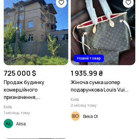
Новий товар
725 000 $
1 935.99 ₴
Продаж будинку
Жіноча сумка шопер
комерційного
подарункова Louis Vui...
призначення,...
Київ
2 місяці тому
Київ
1 місяць тому
Вика Ol
Alisa