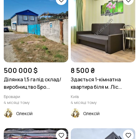
500 000 $
8 500 ₴
Ділянка 1,5 га під склад/
Здається 1-кімнатна
виробництво Бро...
квартира біля м. Ліс...
Бровари
Київ
4 місяці тому
4 місяці тому
Олексій
Олексій