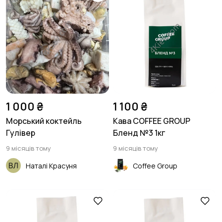
1 000 ₴
1 100 ₴
Морський коктейль
Кава COFFEE GROUP
Гулівер
Бленд №3 1кг
9 місяців тому
9 місяців тому
Наталі Красуня
Coffee Group