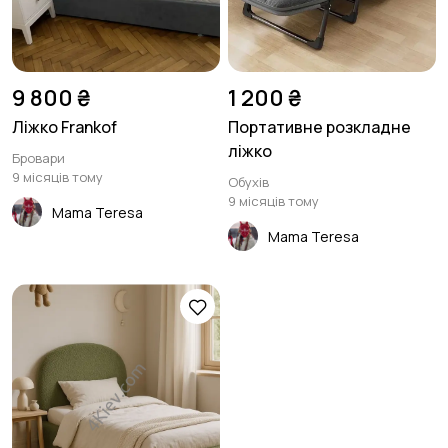
Столи та стільці
Текстиль та килими
1
1
9 800 ₴
1 200 ₴
Ліжко Frankof
Портативне розкладне
ліжко
Бровари
9 місяців тому
Обухів
Шафи та комоди
Інше
3
8
9 місяців тому
Mama Teresa
Mama Teresa