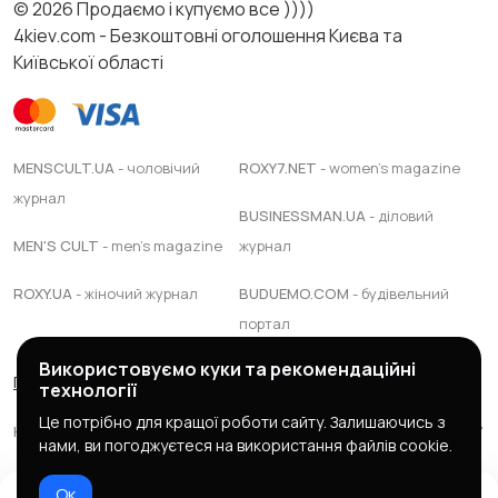
© 2026 Продаємо і купуємо все ))))
4kiev.com - Безкоштовні оголошення Києва та
Київської області
MENSCULT.UA
- чоловічий
ROXY7.NET
- women's magazine
журнал
BUSINESSMAN.UA
- діловий
MEN'S CULT
- men's magazine
журнал
ROXY.UA
- жіночий журнал
BUDUEMO.COM
- будівельний
портал
Використовуємо куки та рекомендаційні
Правила сервісу
Політика конфіденційності
технології
Це потрібно для кращої роботи сайту. Залишаючись з
Юридична підтримка Адвокатське обєднання "ЯАС ПАРТНЕРС"
нами, ви погоджуєтеся на використання файлів cookie.
© 2025 зроблено в
mc design
Ок