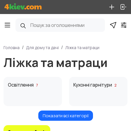
Головна
Для дому та дачі
Ліжка та матраци
Ліжка та матраци
Освітлення
Кухонні гарнітури
7
2
Показати всі категорії
Ліжка та матраци
Дивани та крісла
3
5