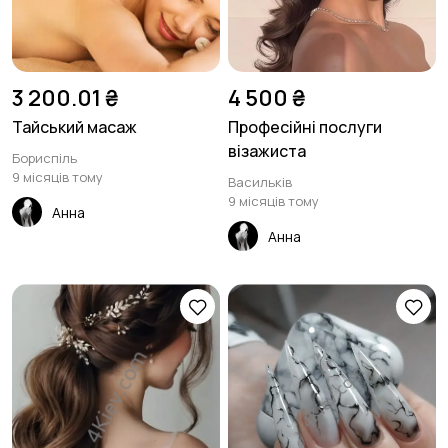
Виготовлення на
Догляд за тваринами
3 200.01 ₴
4 500 ₴
замовлення
5
6
Тайський масаж
Професійні послуги
візажиста
Бориспіль
9 місяців тому
Васильків
Таро, езотерика
Інше
5
4
9 місяців тому
Анна
Анна