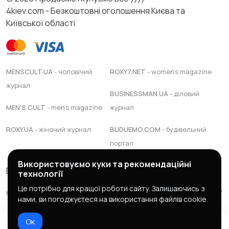
4kiev.com - Безкоштовні оголошення Києва та
Київської області
MENSCULT.UA
- чоловічий
ROXY7.NET
- women's magazine
журнал
BUSINESSMAN.UA
- діловий
MEN'S CULT
- men's magazine
журнал
ROXY.UA
- жіночий журнал
BUDUEMO.COM
- будівельний
портал
Використовуємо куки та рекомендаційні
Правила сервісу
Політика конфіденційності
технології
Це потрібно для кращої роботи сайту. Залишаючись з
Юридична підтримка Адвокатське обєднання "ЯАС ПАРТНЕРС"
нами, ви погоджуєтеся на використання файлів cookie.
© 2025 зроблено в
mc design
Ок