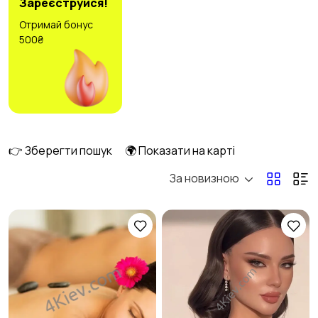
Зареєструйся!
Отримай бонус
500₴
Ремонт та
Комп'ютерні послуги
будівництво
13
6
Ділові послуги
Прибирання
4
4
👉 Зберегти пошук
🌍 Показати на карті
За новизною
Автопослуги
Ремонт техніки
6
5
Організація свят
Фото- та відеозйомка
4
3