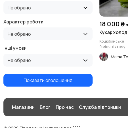
Не обрано
Характер роботи
18 000 ₴
Кухар холод
Не обрано
Коцюбинське
9 місяців тому
Інші умови
Mama Te
Не обрано
Показати оголошення
Магазини
Блог
Про нас
Служба підтримки