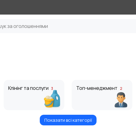
Клінінг та послуги
Топ-менеджмент
3
2
Показати всі категорії
Інформаційні
Мистецтво та
технології
розваги
3
4