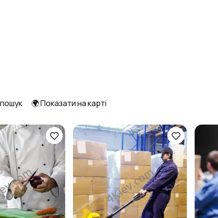
Освіта та наука
Офісний персонал
2
3
Сільське
Спорт та краса
3
господарство
 пошук
🌍 Показати на карті
2
Управління
Фінанси
4
персоналом
2