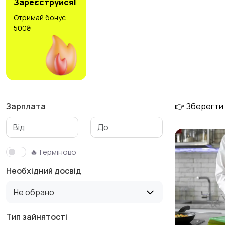
Зареєструйся!
Отримай бонус
500₴
Медицина
Початок кар'єри
3
2
Виробництво
Кафе та ресторани
3
3
Зарплата
👉 Зберегти
Туризм і готелі
Управління
🔥Терміново
3
нерухомістю
1
Необхідний досвід
Не обрано
Тип зайнятості