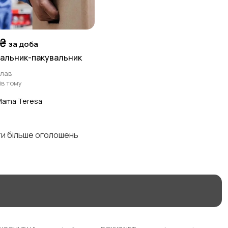
₴
за доба
альник-пакувальник
лав
ів тому
Mama Teresa
ти більше оголошень