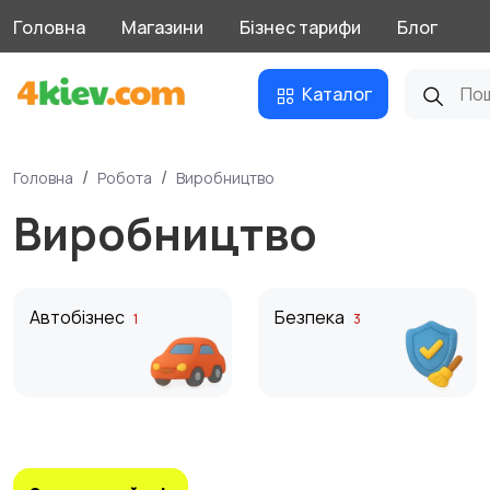
Головна
Магазини
Бізнес тарифи
Блог
Каталог
Головна
Робота
Виробництво
Виробництво
Автобізнес
Безпека
1
3
Домашній персонал
Медіа
2
2