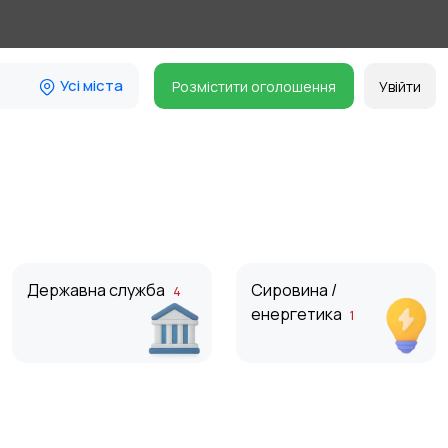
Усі міста
Розмістити оголошення
Увійти
Державна служба
Сировина /
4
енергетика
1
Магазини
Маркетинг і реклама
3
3