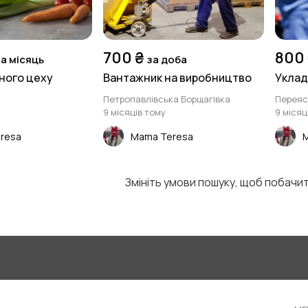
700 ₴
800 
за місяць
за доба
ного цеху
Вантажник на виробництво
Уклад
Петропавлівська Борщагівка
Переяс
9 місяців тому
9 місяц
resa
Mama Teresa
Змініть умови пошуку, щоб побачи