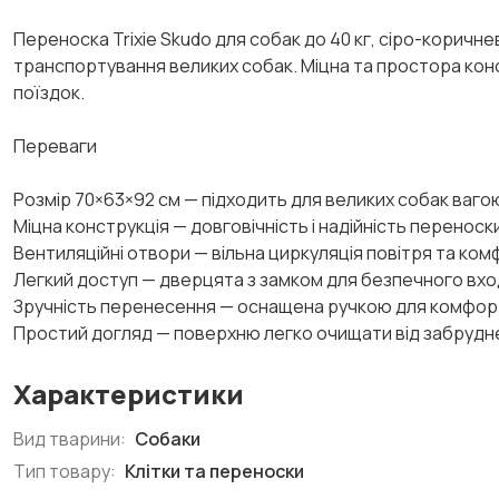
Переноска Trixie Skudo для собак до 40 кг, сіро-коричн
транспортування великих собак. Міцна та простора кон
поїздок.
Переваги
Розмір 70×63×92 см — підходить для великих собак вагою
Міцна конструкція — довговічність і надійність переноск
Вентиляційні отвори — вільна циркуляція повітря та ко
Легкий доступ — дверцята з замком для безпечного вход
Зручність перенесення — оснащена ручкою для комфор
Простий догляд — поверхню легко очищати від забрудн
Характеристики
Вид тварини:
Собаки
Тип товару:
Клітки та переноски