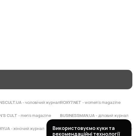
NSCULT.UA
- чоловічий журнал
ROXY7.NET
- women's magazine
N'S CULT
- men's magazine
BUSINESSMAN.UA
- діловий журнал
Використовуємо куки та
XY.UA
- жіночий журнал
BUDUEMO.COM
- будівельний портал
рекомендаційні технології