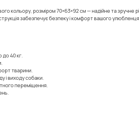
евого кольору, розміром 70×63×92 см — надійне та зручне 
струкція забезпечує безпеку і комфорт вашого улюбленця 
 до 40 кг.
и.
мфорт тварини.
у і виходу собаки.
тного переміщення.
ень.