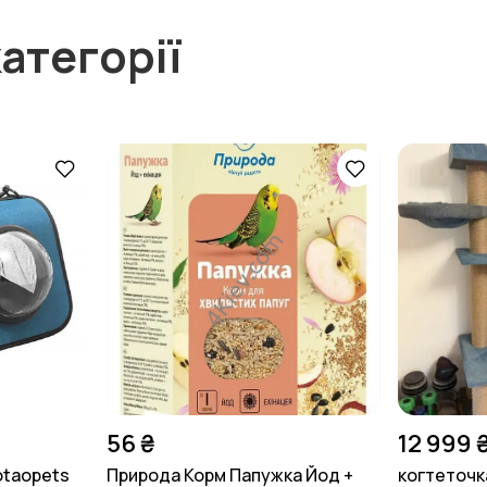
атегорії
56 ₴
12 999 
otaopets
Природа Корм Папужка Йод +
когтеточк