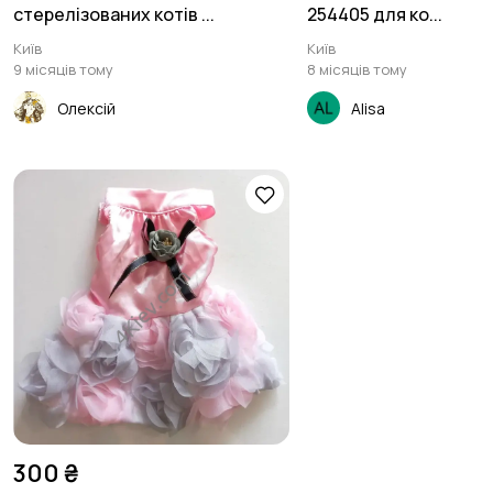
стерелізованих котів ...
254405 для ко...
Київ
Київ
9 місяців тому
8 місяців тому
Олексій
Alisa
300 ₴