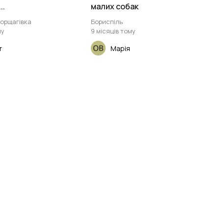
..
малих собак
Борщагівка
Бориспіль
му
9 місяців тому
r
Марія