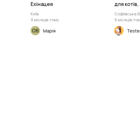
Ехінацея
для котів, .
Київ
Софіївська 
9 місяців тому
9 місяців то
Марія
Teste