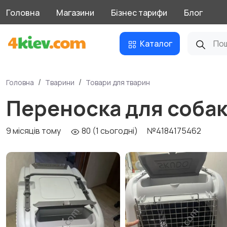
Головна
Магазини
Бізнес тарифи
Блог
Каталог
Головна
Тварини
Товари для тварин
Переноска для соба
9 місяців тому
80 (1 сьогодні)
№4184175462