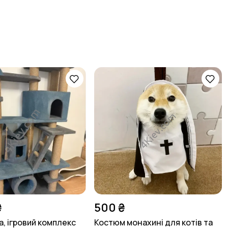
₴
500 ₴
а, ігровий комплекс
Костюм монахині для котів та