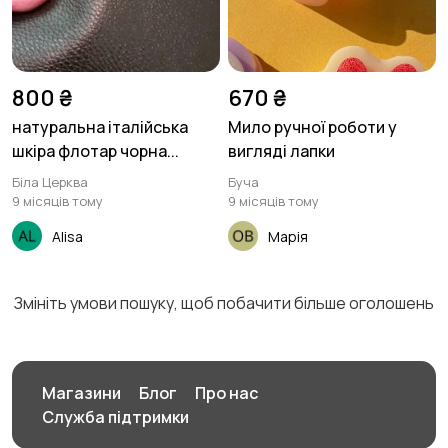
800 ₴
670 ₴
натуральна італійська
Мило ручної роботи у
шкіра флотар чорна...
вигляді лапки
Біла Церква
Буча
9 місяців тому
9 місяців тому
Alisa
Марія
Змініть умови пошуку, щоб побачити більше оголошень
Магазини
Блог
Про нас
Служба підтримки