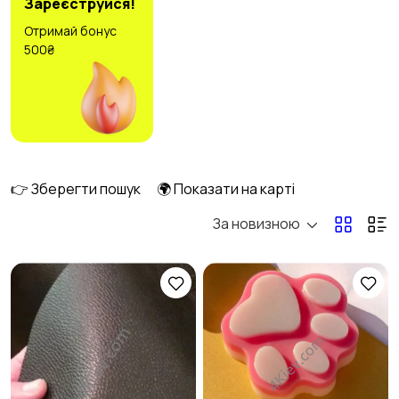
Зареєструйся!
Отримай бонус
500₴
Аксесуари
Оформлення свят
3
2
Канцелярія
Посуд
2
3
👉 Зберегти пошук
🌍 Показати на карті
За новизною
Інше
2