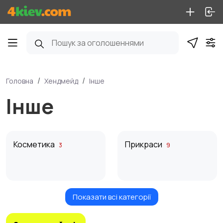
Головна
Хендмейд
Інше
Інше
Косметика
Прикраси
3
9
Показати всі категорії
Ляльки та іграшки
Оформлення
4
інтер’єру
2