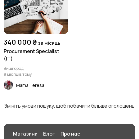
Виробництво
Кафе та ресторани
3
3
340 000 ₴
за місяць
Сільське
Спорт та краса
3
Procurement Specialist
господарство
2
(IT)
Вишгород
9 місяців тому
Страхування
Будівництво та
2
Mama Teresa
ремонт
3
Змініть умови пошуку, щоб побачити більше оголошень
Туризм і готелі
Управління
3
нерухомістю
1
Магазини
Блог
Про нас