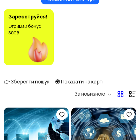
Клінінг та послуги
Топ-менеджмент
3
2
Зареєструйся!
Отримай бонус
500₴
Державна служба
Сировина /
4
енергетика
1
Домашній персонал
Медіа
2
👉 Зберегти пошук
🌍 Показати на карті
2
За новизною
Інформаційні
Мистецтво та
технології
розваги
3
4