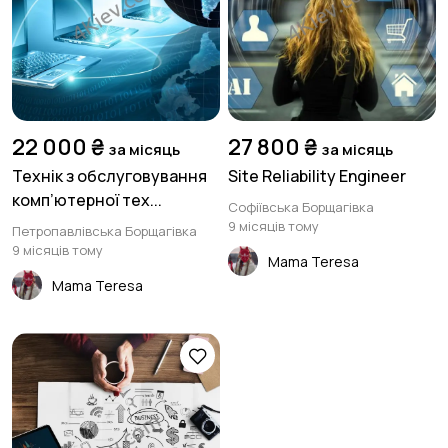
Магазини
Маркетинг і реклама
3
3
Медицина
Початок кар'єри
3
2
22 000 ₴
27 800 ₴
за місяць
за місяць
Технік з обслуговування
Site Reliability Engineer
комп’ютерної тех...
Софіївська Борщагівка
9 місяців тому
Петропавлівська Борщагівка
Освіта та наука
Офісний персонал
2
3
9 місяців тому
Mama Teresa
Mama Teresa
Логістика та закупівлі
Продажі
2
3