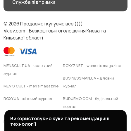
Служба підтримки
Управління
Фінанси
4
персоналом
2
© 2026 Продаємо і купуємо все ))))
4kiev.com - Безкоштовні оголошення Києва та
Київської області
Юриспруденція
3
MENSCULT.UA
- чоловічий
ROXY7.NET
- women's magazine
журнал
BUSINESSMAN.UA
- діловий
MEN'S CULT
- men's magazine
журнал
ROXY.UA
- жіночий журнал
BUDUEMO.COM
- будівельний
портал
Використовуємо куки та рекомендаційні
Правила сервісу
Політика конфіденційності
технології