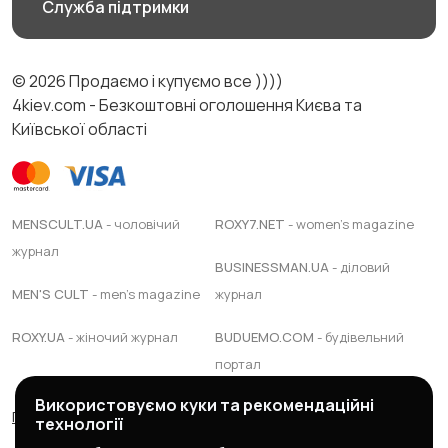
Служба підтримки
© 2026 Продаємо і купуємо все ))))
4kiev.com - Безкоштовні оголошення Києва та
Київської області
MENSCULT.UA
- чоловічий
ROXY7.NET
- women's magazine
журнал
BUSINESSMAN.UA
- діловий
MEN'S CULT
- men's magazine
журнал
ROXY.UA
- жіночий журнал
BUDUEMO.COM
- будівельний
портал
Використовуємо куки та рекомендаційні
Правила сервісу
Політика конфіденційності
технології