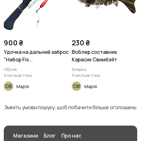
900 ₴
230 ₴
Удочка на дальний заброс
Воблер составник
"Набор Fis...
Карасик Свимбэйт
Обухів
Боярка
9 місяців тому
9 місяців тому
Марія
Марія
Змініть умови пошуку, щоб побачити більше оголошень
Магазини
Блог
Про нас