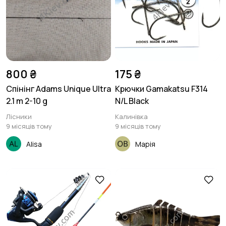
Відпочинок на
Теніс, бадмінтон,
природі
дартс
2
4
Тренажери та фітнес
Спортивне
800 ₴
175 ₴
харчування
3
3
Спінінг Adams Unique Ultra
Крючки Gamakatsu F314
2.1 m 2-10 g
N/L Black
Лісники
Калинівка
Інше
1
9 місяців тому
9 місяців тому
Alisa
Марія