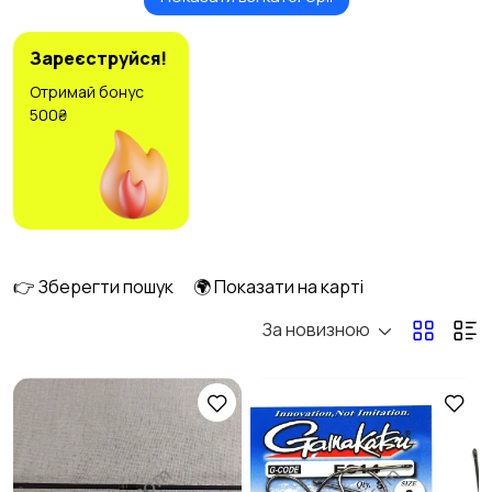
Ролики та
Самокати та
скейтбординг
гіроскутери
4
3
Зареєструйся!
Отримай бонус
500₴
Більярд та боулінг
Водні види спорту
2
3
Єдиноборства
Зимові види спорту
2
1
👉 Зберегти пошук
🌍 Показати на карті
За новизною
Ігри з м’ячем
Мисливство та
1
риболовля
4