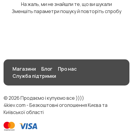
На жаль, ми не знайшли те, що ви шукали
2
Зменшіть параметри пошуку й повторіть спробу
Светри та толстовки
Спортивний одяг
Футболки та топи
Штани та шорти
4
Магазини
Блог
Про нас
Служба підтримки
© 2026 Продаємо і купуємо все ))))
Інше
1
4kiev.com - Безкоштовні оголошення Києва та
Київської області