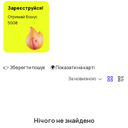
Зареєструйся!
Отримай бонус
500₴
Головні убори
Домашній одяг
2
Комбінезони
Купальники
👉 Зберегти пошук
🌍 Показати на карті
За новизною
Нижня білизна
Взуття
11
Нічого не знайдено
Піджаки та костюми
Сукні та спідниці
4