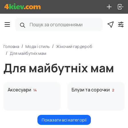
Головна
Мода і стиль
Жіночий гардероб
Для майбутніх мам
Для майбутніх мам
Аксесуари
Блузи та сорочки
14
2
Показати всі категорії
Для майбутніх мам
Верхній одяг
11