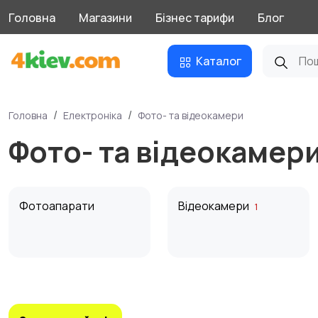
Головна
Магазини
Бізнес тарифи
Блог
Каталог
Головна
Електроніка
Фото- та відеокамери
Фото- та відеокамер
Фотоапарати
Відеокамери
1
Штативи та
Студійне обладнання
стабілізатори