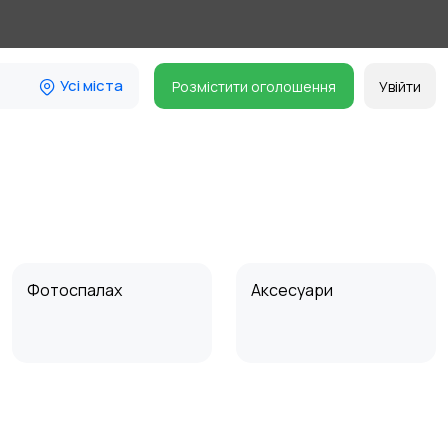
Усі міста
Розмістити оголошення
Увійти
Фотоспалах
Аксесуари
Біноклі та оптичні
прилади
1