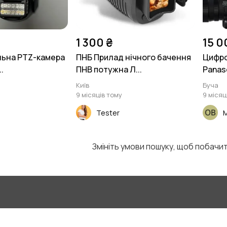
1 300 ₴
15 0
льна PTZ-камера
ПНБ Прилад нічного бачення
Цифро
..
ПНВ потужна Л...
Panaso
Київ
Буча
9 місяців тому
9 місяц
Tester
М
Змініть умови пошуку, щоб побачи