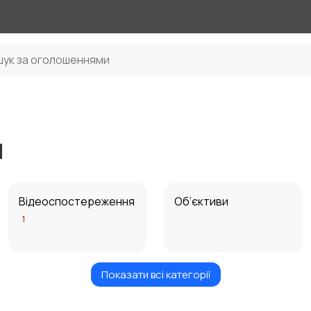
и
Відеоспостереження
Об’єктиви
1
Показати всі категорії
Цифрові фоторамки
Компактні
фотопринтери