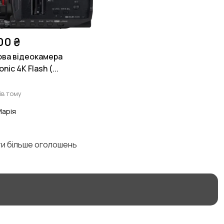
00 ₴
ва відеокамера
nic 4K Flash (...
ів тому
арія
ти більше оголошень