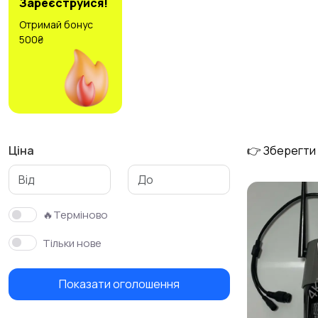
Зареєструйся!
Отримай бонус
500₴
Ціна
👉 Зберегти
🔥Терміново
Тільки нове
Показати оголошення