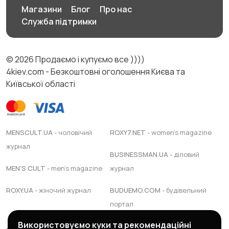
Магазини
Блог
Про нас
Служба підтримки
© 2026 Продаємо і купуємо все ))))
4kiev.com - Безкоштовні оголошення Києва та
Київської області
MENSCULT.UA
- чоловічий
ROXY7.NET
- women's magazine
журнал
BUSINESSMAN.UA
- діловий
MEN'S CULT
- men's magazine
журнал
ROXY.UA
- жіночий журнал
BUDUEMO.COM
- будівельний
портал
Використовуємо куки та рекомендаційні