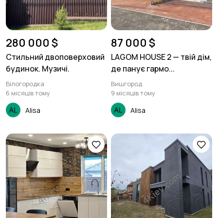
280 000 $
87 000 $
Стильний двоповерховий
LAGOM HOUSE 2 — твій дім,
будинок. Музичі.
де панує гармо...
Білогородка
Вишгород
6 місяців тому
9 місяців тому
Alisa
Alisa