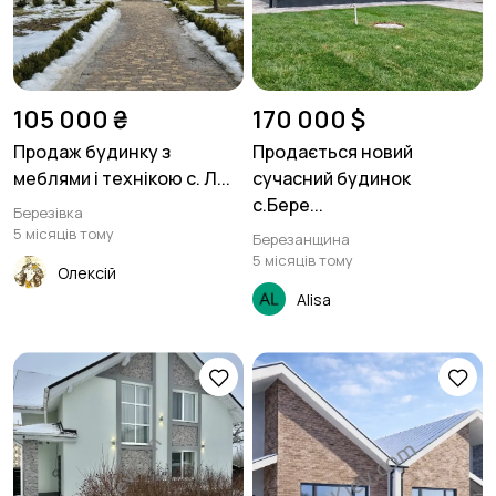
105 000 ₴
170 000 $
Продаж будинку з
Продається новий
меблями і технікою с. Л...
сучасний будинок
с.Бере...
Березівка
5 місяців тому
Березанщина
5 місяців тому
Олексій
Alisa