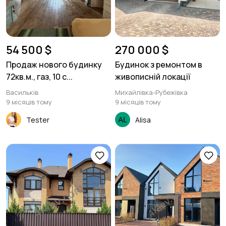
54 500 $
270 000 $
Продаж нового будинку
Будинок з ремонтом в
72кв.м., газ, 10 с...
живописній локації
Васильків
Михайлівка-Рубежівка
9 місяців тому
9 місяців тому
Tester
Alisa