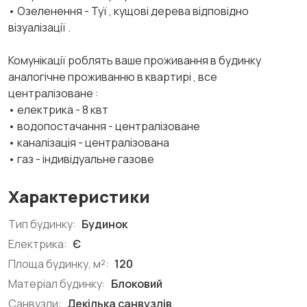
• Озеленення - Туї , кущові дерева відповідно
візуалізації .
Комунікації роблять ваше проживання в будинку
аналогічне проживанню в квартирі , все
централізоване :
• електрика - 8 квт
• водопостачання - централізоване
• каналізація - централізована
• газ - індивідуальне газове
Характеристики
Тип будинку:
Будинок
Електрика:
Є
Площа будинку, м²:
120
Матеріал будинку:
Блоковий
Санвузли:
Декілька санвузлів