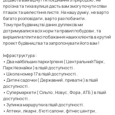
додають вам відчуття поєднання з природою , не
проїзна та тиха вулиця дасть вам змогу почути співи
пташок та шелестіння листя . На нашу думку , не варто
багато розповідати , варто раз побачити .
Тому при будівництві даних дуплексів ми
дотримувалися всіх норм та правил побудови , та
вирішили втілити всі побажання наших клієнтів в крутий
проект будівництва та запропонувати його вам !
Інфраструктура :
• Два найбільших парки Ірпеня ( Центральний Парк ,
Парк Незнайки ) в пішій доступності .
• Школа номер 17 в пішій доступності .
• Дитячі садочки ( Державний , приватні ) в пішій
доступності .
• Супермаркети ( Сільпо , Новус , Фора , АТБ ) в пішій
доступності .
• Зупинка маршрутки в пішій доступності .
• Аптеки , лікарні , б’юті салони , фітнес центри ,