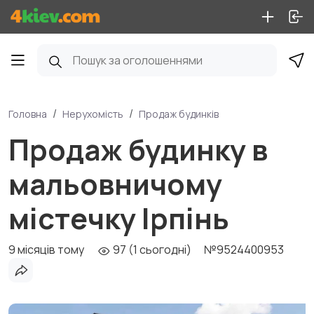
Головна
Нерухомість
Продаж будинків
Продаж будинку в
мальовничому
містечку Ірпінь
9 місяців тому
97 (1 сьогодні)
№9524400953