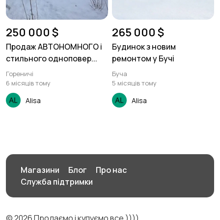
250 000 $
265 000 $
Продаж АВТОНОМНОГО і
Будинок з новим
стильного одноповер...
ремонтом у Бучі
Гореничі
Буча
6 місяців тому
5 місяців тому
Alisa
Alisa
Магазини
Блог
Про нас
Служба підтримки
© 2026 Продаємо і купуємо все ))))