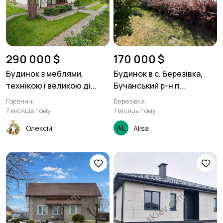
290 000 $
170 000 $
Будинок з меблями,
Будинок в с. Березівка,
технікою і великою ді...
Бучанський р-н п...
Гореничі
Березівка
7 місяців тому
1 місяць тому
Олексій
Alisa