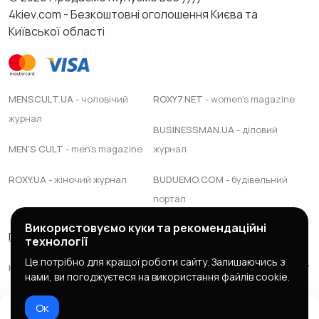
4kiev.com - Безкоштовні оголошення Києва та
Київської області
MENSCULT.UA
- чоловічий
ROXY7.NET
- women's magazine
журнал
BUSINESSMAN.UA
- діловий
MEN'S CULT
- men's magazine
журнал
ROXY.UA
- жіночий журнал
BUDUEMO.COM
- будівельний
портал
Використовуємо куки та рекомендаційні
Правила сервісу
Політика конфіденційності
технології
Це потрібно для кращої роботи сайту. Залишаючись з
Юридична підтримка Адвокатське обєднання "ЯАС ПАРТНЕРС"
нами, ви погоджуєтеся на використання файлів cookie.
© 2025 зроблено в
mc design
Ок