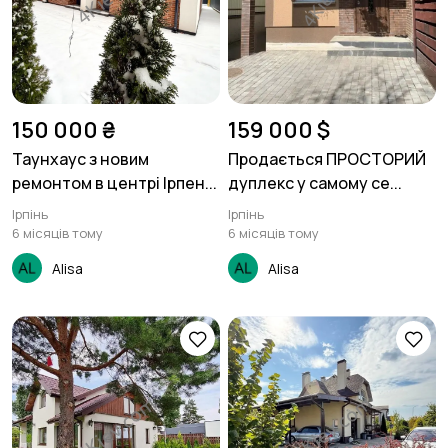
150 000 ₴
159 000 $
Таунхаус з новим
Продається ПРОСТОРИЙ
ремонтом в центрі Ірпен...
дуплекс у самому се...
Ірпінь
Ірпінь
6 місяців тому
6 місяців тому
Alisa
Alisa