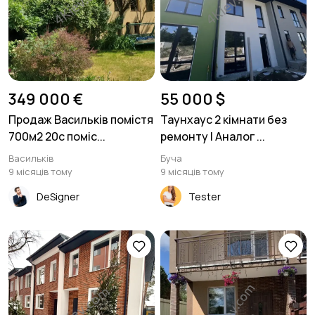
349 000 €
55 000 $
Продаж Васильків помістя
Таунхаус 2 кімнати без
700м2 20с поміс...
ремонту | Аналог ...
Васильків
Буча
9 місяців тому
9 місяців тому
DeSigner
Tester