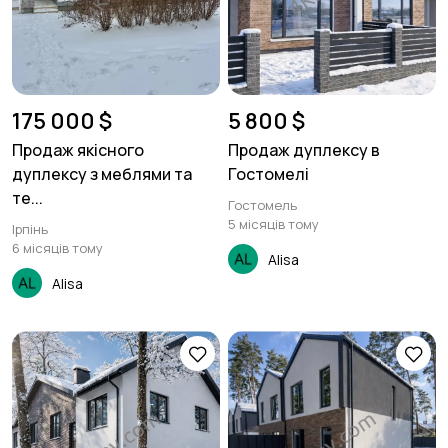
175 000 $
5 800 $
Продаж якісного
Продаж дуплексу в
дуплексу з меблями та
Гостомелі
те...
Гостомель
5 місяців тому
Ірпінь
6 місяців тому
Alisa
Alisa