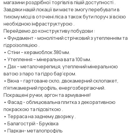
магазини роздрібної торгівлі в пішій доступності .
Завдяки нашій локації ви маєте змогу перебувати в
тихому місці в оточені ліса а також бути поруч зі всією
необхідною інфраструктурою .
Перейдемо до конструктиву побудови :
• Фундамент - монолітний стрічковий з утепленням та
гідроізоляцією .
• Стіни – керамоблок 380 мм.
• Утеплення – мінеральна вата 100 мм.
• Дах – металочерепиця, утеплений мінеральною
ватою з паро та гідро бар’єром.
• Вікна – гартоване скло, двокамерний склопакет,
п'ятикамерний профіль, енергозберігаючий.
Покращені ручки, аргон та армування!
• Фасад - облицювальна плитка з декоративною
покраскою та підсвіткою .
• Терраса на заднему дворику .
• Балагострій - Бруківка
• Паркан- металопрофіль