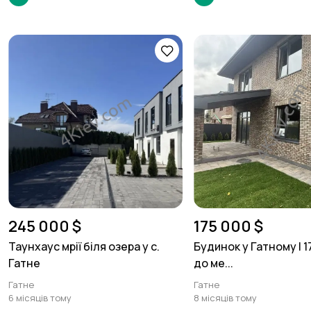
245 000 $
175 000 $
Таунхаус мрії біля озера у с.
Будинок у Гатному | 17
Гатне
до ме...
Гатне
Гатне
6 місяців тому
8 місяців тому