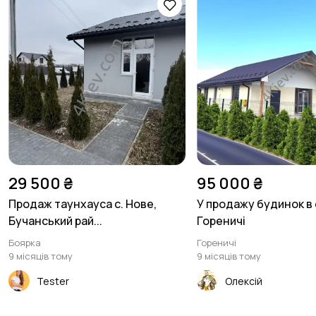
29 500 ₴
95 000 ₴
Продаж таунхауса с. Нове,
У продажу будинок в 
Бучанський рай...
Гореничі
Боярка
Гореничі
9 місяців тому
9 місяців тому
Tester
Олексій