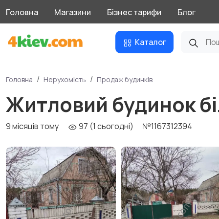
Головна
Магазини
Бізнес тарифи
Блог
Каталог
Головна
Нерухомість
Продаж будинків
Житловий будинок бі
9 місяців тому
97 (1 сьогодні)
№1167312394