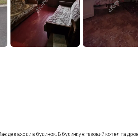
ає два входи в будинок. В будинку є газовий котел та дров