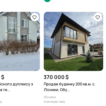
 $
370 000 $
існого дуплексу з
Продаж будинку 200 кв.м. с.
 те...
Лісники, Обу...
Лісники
му
9 місяців тому