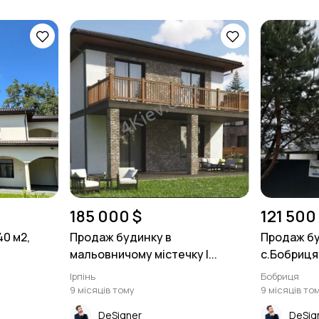
185 000 $
121 500
0 м2,
Продаж будинку в
Продаж бу
мальовничому містечку І...
с.Бобриця
Ірпінь
Бобриця
9 місяців тому
9 місяців то
DeSigner
DeSig