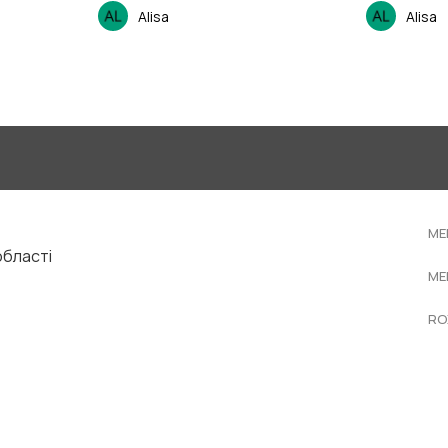
Alisa
Alisa
ME
області
ME
RO