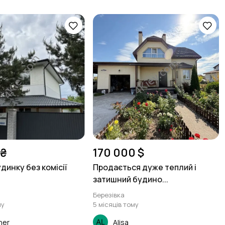
 ₴
170 000 $
динку без комісії
Продається дуже теплий і
затишний будино...
Березівка
му
5 місяців тому
ner
Alisa