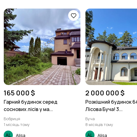
165 000 $
2 000 000 $
Гарний будинок серед
Розкішний будинок 64
соснових лісів у ма...
Лісова Буча! 3...
Бобриця
Буча
1 місяць тому
8 місяців тому
Alisa
Alisa