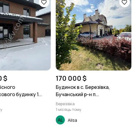
0 $
170 000 $
існого
Будинок в с. Березівка,
вого будинку 1...
Бучанський р-н п...
Березівка
му
1 місяць тому
Alisa