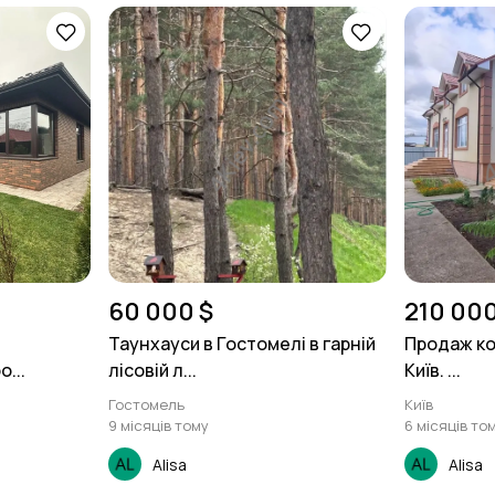
60 000 $
210 000
Таунхауси в Гостомелі в гарній
Продаж ко
...
лісовій л...
Київ. ...
Гостомель
Київ
9 місяців тому
6 місяців то
Alisa
Alisa