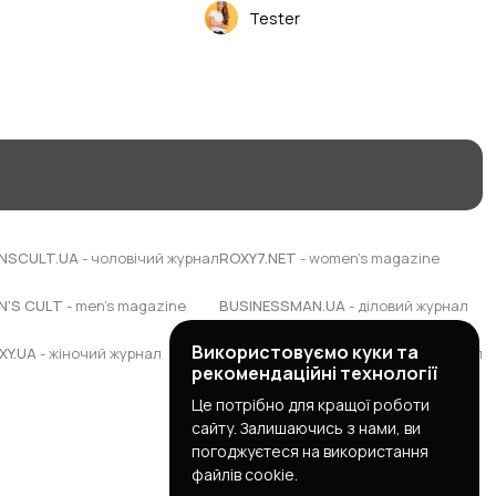
Tester
NSCULT.UA
- чоловічий журнал
ROXY7.NET
- women's magazine
N'S CULT
- men's magazine
BUSINESSMAN.UA
- діловий журнал
Використовуємо куки та
XY.UA
- жіночий журнал
BUDUEMO.COM
- будівельний портал
рекомендаційні технології
Це потрібно для кращої роботи
сайту. Залишаючись з нами, ви
погоджуєтеся на використання
файлів cookie.