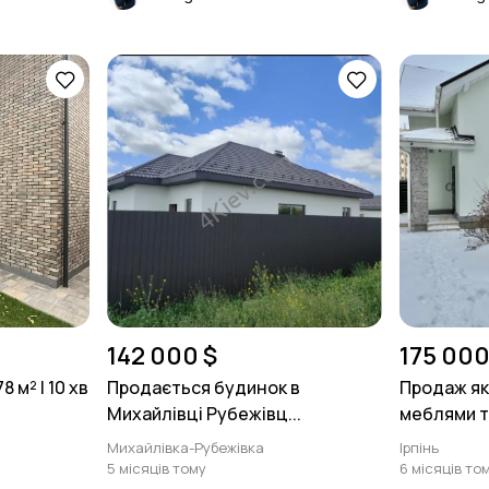
142 000 $
175 000
8 м² | 10 хв
Продається будинок в
Продаж як
Михайлівці Рубежівц...
меблями та
Михайлівка-Рубежівка
Ірпінь
5 місяців тому
6 місяців то