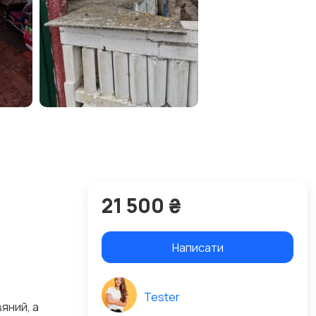
21 500 ₴
Написати
Tester
яний, а