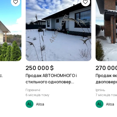
250 000 $
270 00
с.
Продаж АВТОНОМНОГО і
Продаж як
стильного одноповер...
двоповерхо
Гореничі
Ірпінь
6 місяців тому
7 місяців то
Alisa
Alisa