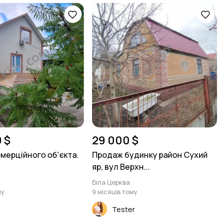
 $
29 000 $
мерційного об'єкта.
Продаж будинку район Сухий
яр, вул Верхн...
Біла Церква
му
9 місяців тому
Tester