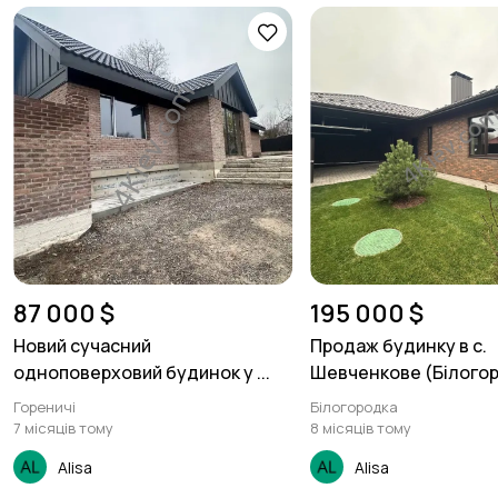
87 000 $
195 000 $
Новий сучасний
Продаж будинку в с.
одноповерховий будинок у ...
Шевченкове (Білогоро
Гореничі
Білогородка
7 місяців тому
8 місяців тому
Alisa
Alisa