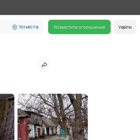
Усі міста
Розмістити оголошення
Увійти