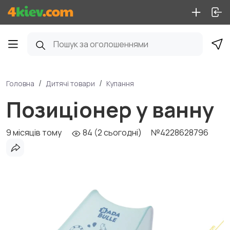
Головна
Дитячі товари
Купання
Позиціонер у ванну
9 місяців тому
84 (2 сьогодні)
№4228628796