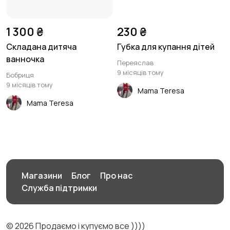
1 300 ₴
230 ₴
Складана дитяча
Губка для купання дітей
ванночка
Переяслав
9 місяців тому
Бобриця
9 місяців тому
Mama Teresa
Mama Teresa
Магазини
Блог
Про нас
Служба підтримки
© 2026 Продаємо і купуємо все ))))