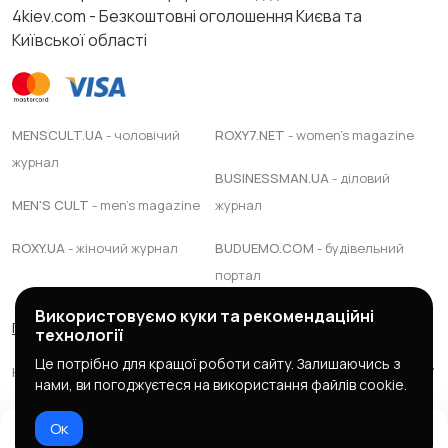
4kiev.com - Безкоштовні оголошення Києва та
Київської області
MENSCULT.UA
- чоловічий
ROXY7.NET
- women's magazine
журнал
BUSINESSMAN.UA
- діловий
MEN'S CULT
- men's magazine
журнал
ROXY.UA
- жіночий журнал
BUDUEMO.COM
- будівельний
портал
Використовуємо куки та рекомендаційні
Правила сервісу
Політика конфіденційності
технології
Це потрібно для кращої роботи сайту. Залишаючись з
Юридична підтримка Адвокатське обєднання "ЯАС ПАРТНЕРС"
нами, ви погоджуєтеся на використання файлів cookie.
© 2025 зроблено в
mc design
Ок