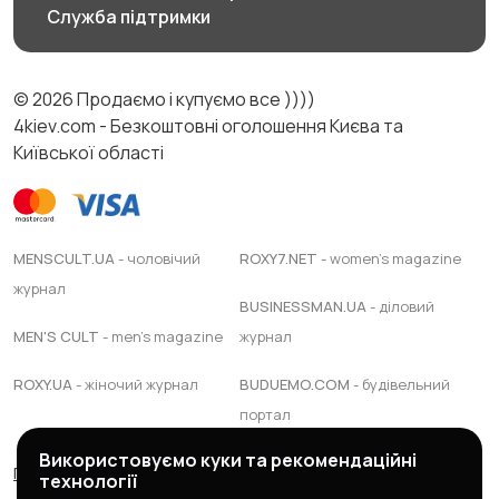
Служба підтримки
© 2026 Продаємо і купуємо все ))))
4kiev.com - Безкоштовні оголошення Києва та
Київської області
MENSCULT.UA
- чоловічий
ROXY7.NET
- women's magazine
журнал
BUSINESSMAN.UA
- діловий
MEN'S CULT
- men's magazine
журнал
ROXY.UA
- жіночий журнал
BUDUEMO.COM
- будівельний
портал
Використовуємо куки та рекомендаційні
Правила сервісу
Політика конфіденційності
технології