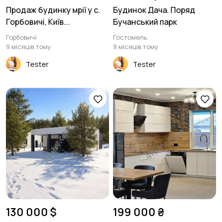
Продаж будинку мрії у с.
Будинок Дача. Поряд
Горбовичі, Київ...
Бучанський парк
Горбовичі
Гостомель
9 місяців тому
9 місяців тому
Tester
Tester
130 000 $
199 000 ₴