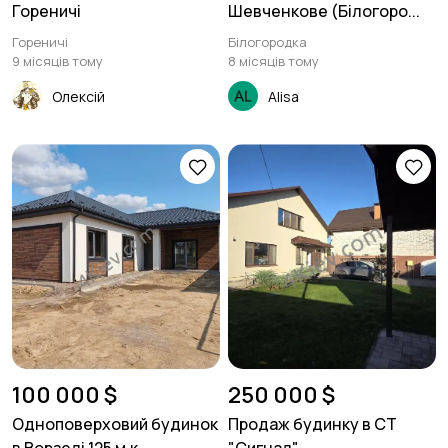
Гореничі
Шевченкове (Білогоро...
Гореничі
Білогородка
9 місяців тому
8 місяців тому
Олексій
Alisa
100 000 $
250 000 $
Одноповерховий будинок
Продаж будинку в СТ