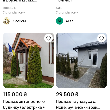
в Ворзелі 125 м.к...
"Сигнал"
Ворзель
Київ
7 місяців тому
7 місяців тому
Олексій
Alisa
115 000 ₴
29 500 ₴
Продаж автономного
Продаж таунхауса с.
будинку (електрика + ...
Нове, Бучанський рай...