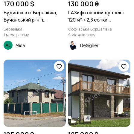
170 000 $
130 000 ₴
Будинок в с. Березівка,
ГАЗифікований дуплекс
Бучанський р-н п...
120 м² + 2,3 сотки...
Березівка
Софіївська Борщагівка
1 місяць тому
9 місяців тому
Alisa
DeSigner