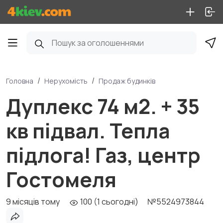
Головна
Нерухомість
Продаж будинків
Дуплекс 74 м2. + 35
кв підвал. Тепла
підлога! Газ, центр
Гостомеля
9 місяців тому
100 (1 сьогодні)
№5524973844