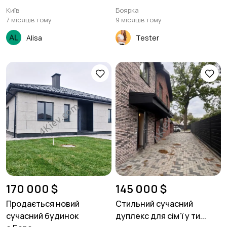
Київ
Боярка
7 місяців тому
9 місяців тому
Alisa
Tester
170 000 $
145 000 $
Продається новий
Стильний сучасний
сучасний будинок
дуплекс для сім’ї у ти...