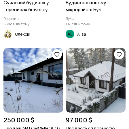
Сучасний будинок у
Будинок в новому
Гореничах біля лісу
мікрорайоні Бучі
Гореничі
Буча
6 місяців тому
1 місяць тому
Олексій
Alisa
250 000 $
97 000 $
Продаж АВТОНОМНОГО і
Продається повністю