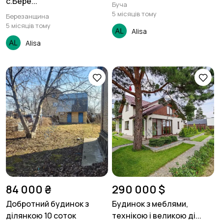
с.Бере...
Буча
5 місяців тому
Березанщина
5 місяців тому
Alisa
Alisa
84 000 ₴
290 000 $
Добротний будинок з
Будинок з меблями,
ділянкою 10 соток
технікою і великою ді...