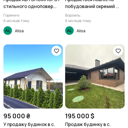
стильного одноповер...
побудований окремий ...
Гореничі
Ворзель
6 місяців тому
6 місяців тому
Alisa
Alisa
95 000 ₴
195 000 $
У продажу будинок в с.
Продаж будинку в с.