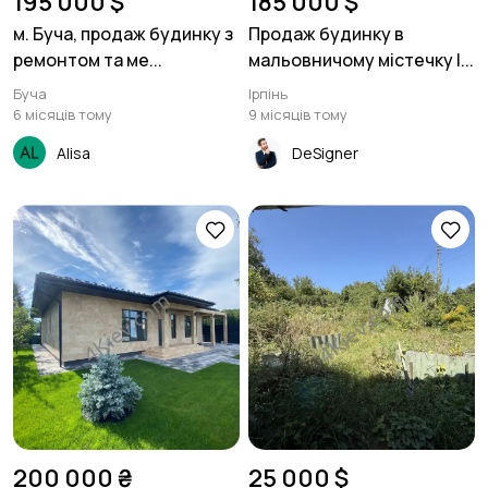
195 000 $
185 000 $
м. Буча, продаж будинку з
Продаж будинку в
ремонтом та ме...
мальовничому містечку І...
Буча
Ірпінь
6 місяців тому
9 місяців тому
Alisa
DeSigner
200 000 ₴
25 000 $