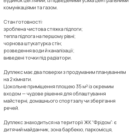
Будинок цегляний, із підведеними усіма центральними
комунікаціями та газом.
Стан готовності:
зроблена чистова стяжка підлоги;
тепла підлога на першому рівні;
чорнова штукатурка стін;
розведення води й каналізації;
виведені точки під радіатори.
Дуплекс має два поверхи з продуманим плануванням
на 2 кімнати.
Цокольне приміщення площею 35 м² із окремим
входом — чудове рішення для облаштування
майстерні, домашнього спортзалу чи зберігання
речей.
Дуплекс знаходиться на території ЖК “Фрідом”: є
дитячий майданчик, зона барбекю, паркомісця,