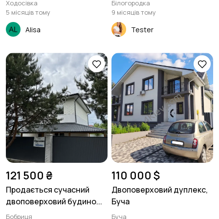
Ходосівка
Білогородка
5 місяців тому
9 місяців тому
Alisa
Tester
121 500 ₴
110 000 $
Продається сучасний
Двоповерховий дуплекс,
двоповерховий будино...
Буча
Бобриця
Буча