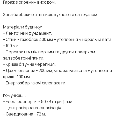
Гараж з окремим виходом.
Зона барбекью з літньою кухнею та сан вузлом.
Матеріали будинку:
- Ленточний фундамент.
- Стіни - газоблок 400 мм + утеплення мінеральна вата
- 100 мм.
- Перекриття між першим та другим поверхом -
залізобетонні плити.
- Криша бітумна черепиця.
- Дах утеплений - 200 мм, мінеральна вата + утеплення
криші - 100 мм.
- Енергозберігаючі склопакети.
Комунікації:
- Електроенергія - 50 кВт три фази.
- Централізрвана каналізація.
- Свердловина - 72 м.