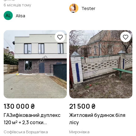
6 місяців тому
Tester
Alisa
130 000 ₴
21 500 ₴
ГАЗифікований дуплекс
Житловий будинок біля
120 м² + 2,3 сотки...
лісу
Софіївська Борщагівка
Миронівка