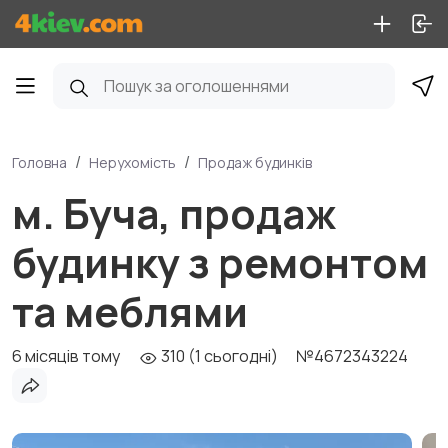
Головна
Нерухомість
Продаж будинків
м. Буча, продаж
будинку з ремонтом
та меблями
6 місяців тому
310 (1 сьогодні)
№4672343224