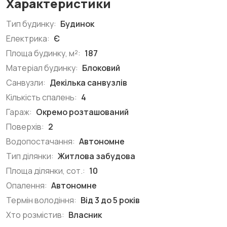
Характеристики
Тип будинку:
Будинок
Електрика:
Є
Площа будинку, м²:
187
Матеріал будинку:
Блоковий
Санвузли:
Декілька санвузлів
Кількість спалень:
4
Гараж:
Окремо розташований
Поверхів:
2
Водопостачання:
Автономне
Тип ділянки:
Житлова забудова
Площа ділянки, сот.:
10
Опалення:
Автономне
Термін володіння:
Від 3 до 5 років
Хто розмістив:
Власник