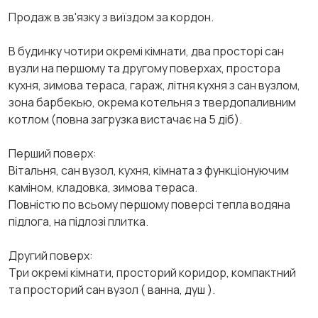
Продаж в зв'язку з виїздом за кордон.
В будинку чотири окремі кімнати, два просторі сан
вузли на першому та другому поверхах, простора
кухня, зимова тераса, гараж, літня кухня з сан вузлом,
зона барбекью, окрема котельня з твердопаливним
котлом (повна загрузка вистачає на 5 діб).
Перший поверх:
Вітальня, сан вузол, кухня, кімната з функціонуючим
каміном, кладовка, зимова тераса.
Повністю по всьому першому поверсі тепла водяна
підлога, на підлозі плитка.
Другий поверх:
Три окремі кімнати, просторий коридор, компактний
та просторий сан вузол ( ванна, душ ).