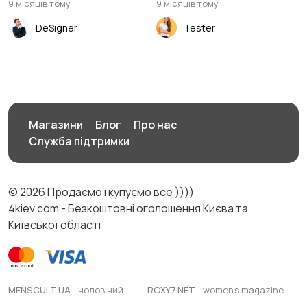
9 місяців тому
9 місяців тому
DeSigner
Tester
Магазини
Блог
Про нас
Служба підтримки
© 2026 Продаємо і купуємо все ))))
4kiev.com - Безкоштовні оголошення Києва та
Київської області
MENSCULT.UA
- чоловічий
ROXY7.NET
- women's magazine