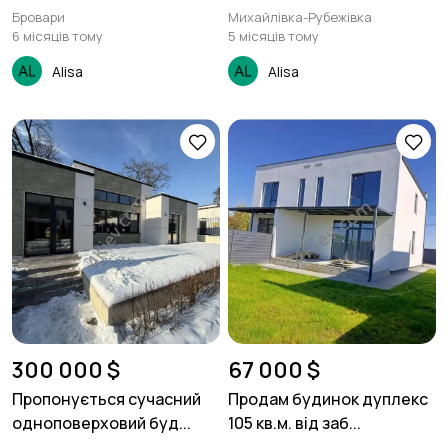
Бровари
Михайлівка-Рубежівка
6 місяців тому
5 місяців тому
Alisa
Alisa
300 000 $
67 000 $
Пропонується сучасний
Продам будинок дуплекс
одноповерховий буд...
105 кв.м. від заб...