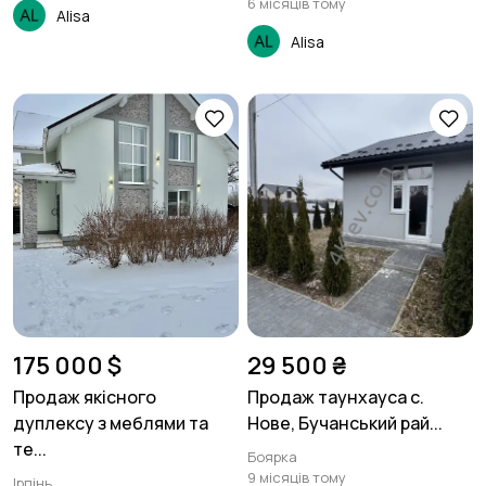
6 місяців тому
Alisa
Alisa
175 000 $
29 500 ₴
Продаж якісного
Продаж таунхауса с.
дуплексу з меблями та
Нове, Бучанський рай...
те...
Боярка
9 місяців тому
Ірпінь