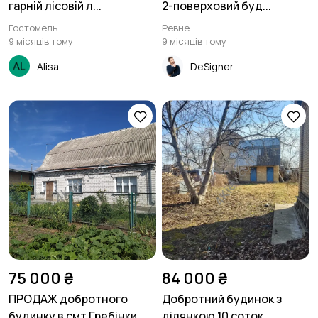
гарній лісовій л...
2-поверховий буд...
Гостомель
Ревне
9 місяців тому
9 місяців тому
Alisa
DeSigner
75 000 ₴
84 000 ₴
ПРОДАЖ добротного
Добротний будинок з
будинку в смт Гребінки
ділянкою 10 соток