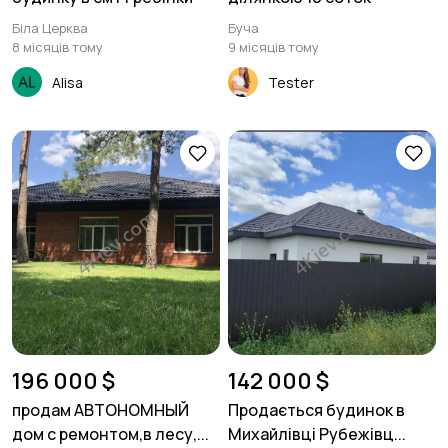
Біла Церква
Буча
8 місяців тому
9 місяців тому
Alisa
Tester
196 000 $
142 000 $
продам АВТОНОМНЫЙ
Продається будинок в
дом с ремонтом,в лесу,...
Михайлівці Рубежівц...