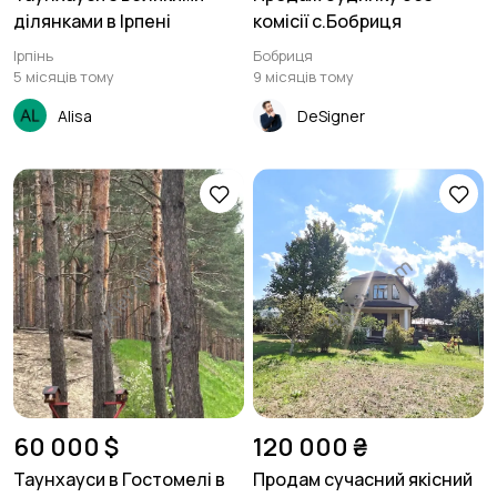
ділянками в Ірпені
комісії с.Бобриця
Ірпінь
Бобриця
5 місяців тому
9 місяців тому
Alisa
DeSigner
60 000 $
120 000 ₴
Таунхауси в Гостомелі в
Продам сучасний якісний