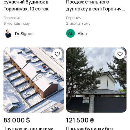
сучасний будинок в
Продаж стильного
Гореничах, 10 соток
дуплексу в селі Горенич...
Гореничі
Гореничі
9 місяців тому
2 місяці тому
DeSigner
Alisa
83 000 $
121 500 ₴
Таунхауси з великими
Продаж будинку без