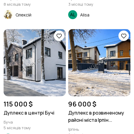
8 місяців тому
3 місяці тому
Олексій
Alisa
115 000 $
96 000 $
Дуплекс в центрі Бучі
Дуплекс в розвиненому
районі міста Ірпін...
Буча
5 місяців тому
Ірпінь