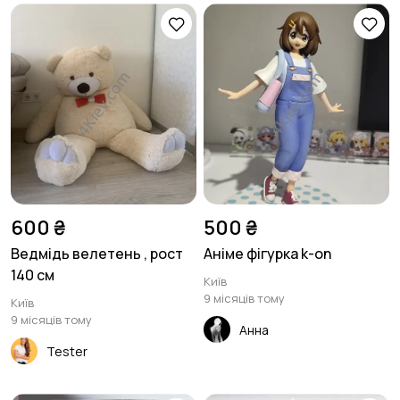
600 ₴
500 ₴
Ведмідь велетень , рост
Аніме фігурка k-on
140 см
Київ
9 місяців тому
Київ
9 місяців тому
Анна
Tester