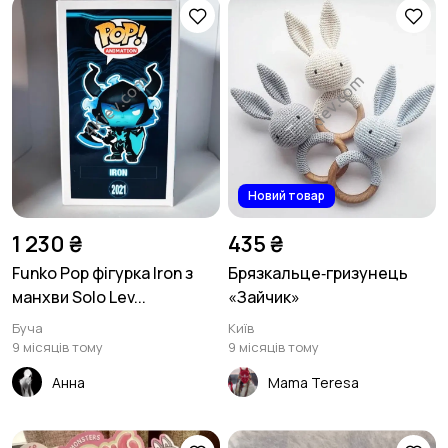
Новий товар
1 230 ₴
435 ₴
Funko Pop фігурка Iron з
Брязкальце‑гризунець
манхви Solo Lev...
«Зайчик»
Буча
Київ
9 місяців тому
9 місяців тому
Анна
Mama Teresa