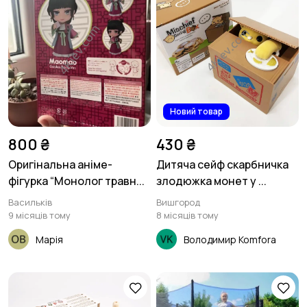
Новий товар
800 ₴
430 ₴
Оригінальна аніме-
Дитяча сейф скарбничка
фігурка “Монолог травн...
злодюжка монет у ...
Васильків
Вишгород
9 місяців тому
8 місяців тому
Марія
Володимир Komfora