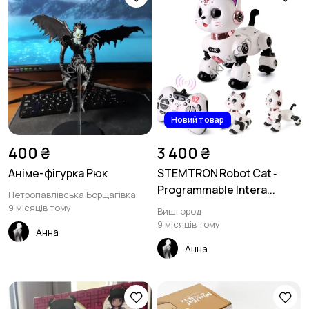
Новий товар
400 ₴
3 400 ₴
Аніме-фігурка Рюк
STEMTRON Robot Cat ‑
Programmable Intera...
Петропавлівська Борщагівка
9 місяців тому
Вишгород
9 місяців тому
Анна
Анна