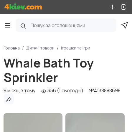
Головна
Дитячі товари
Іграшки та ігри
Whale Bath Toy
Sprinkler
9 місяців тому
356 (1 сьогодні)
№4138888698