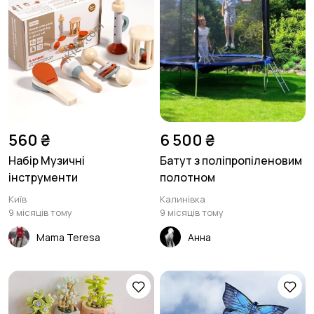
560 ₴
6 500 ₴
Набір Музичні
Батут з поліпропіленовим
інструменти
полотном
Київ
Калинівка
9 місяців тому
9 місяців тому
Mama Teresa
Анна