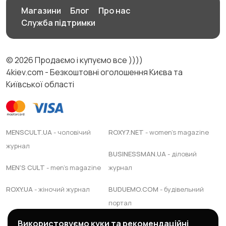
Магазини
Блог
Про нас
Служба підтримки
© 2026 Продаємо і купуємо все ))))
4kiev.com - Безкоштовні оголошення Києва та
Київської області
MENSCULT.UA
- чоловічий
ROXY7.NET
- women's magazine
журнал
BUSINESSMAN.UA
- діловий
MEN'S CULT
- men's magazine
журнал
ROXY.UA
- жіночий журнал
BUDUEMO.COM
- будівельний
портал
Використовуємо куки та рекомендаційні