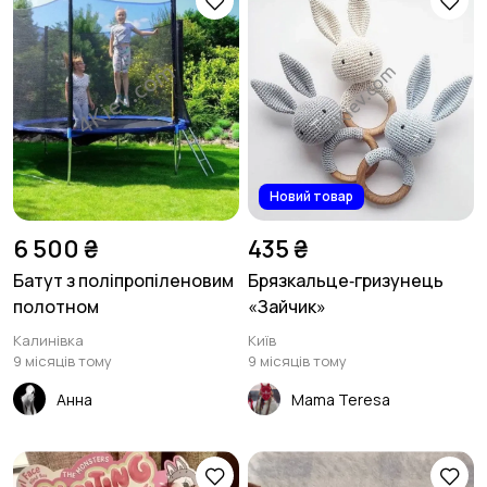
Новий товар
6 500 ₴
435 ₴
Батут з поліпропіленовим
Брязкальце‑гризунець
полотном
«Зайчик»
Калинівка
Київ
9 місяців тому
9 місяців тому
Анна
Mama Teresa