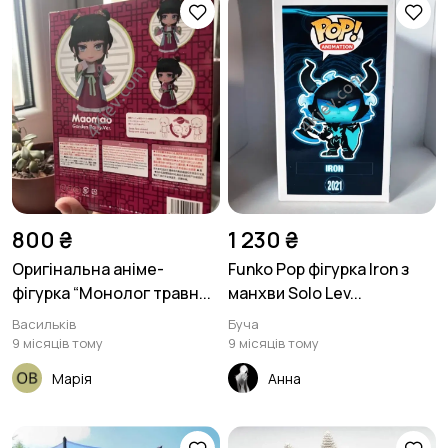
800 ₴
1 230 ₴
Оригінальна аніме-
Funko Pop фігурка Iron з
фігурка “Монолог травн...
манхви Solo Lev...
Васильків
Буча
9 місяців тому
9 місяців тому
Марія
Анна