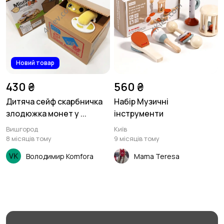
Новий товар
430 ₴
560 ₴
Дитяча сейф скарбничка
Набір Музичні
злодюжка монет у ...
інструменти
Вишгород
Київ
8 місяців тому
9 місяців тому
Володимир Komfora
Mama Teresa