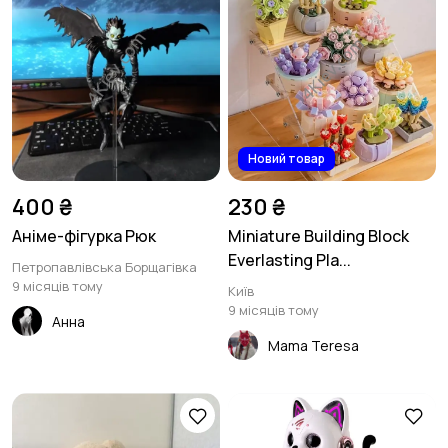
Новий товар
400 ₴
230 ₴
Аніме-фігурка Рюк
Miniature Building Block
Everlasting Pla...
Петропавлівська Борщагівка
9 місяців тому
Київ
9 місяців тому
Анна
Mama Teresa