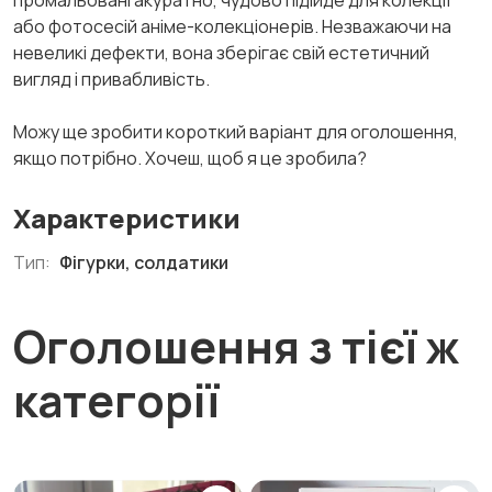
промальовані акуратно, чудово підійде для колекції
або фотосесій аніме-колекціонерів. Незважаючи на
невеликі дефекти, вона зберігає свій естетичний
вигляд і привабливість.
Можу ще зробити короткий варіант для оголошення,
якщо потрібно. Хочеш, щоб я це зробила?
Характеристики
Тип:
Фігурки, солдатики
Оголошення з тієї ж
категорії