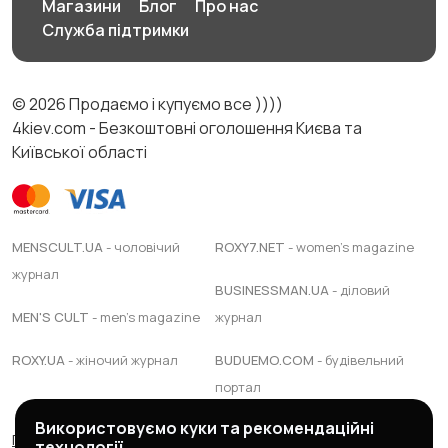
Магазини
Блог
Про нас
Служба підтримки
© 2026 Продаємо і купуємо все ))))
4kiev.com - Безкоштовні оголошення Києва та
Київської області
MENSCULT.UA
- чоловічий
ROXY7.NET
- women's magazine
журнал
BUSINESSMAN.UA
- діловий
MEN'S CULT
- men's magazine
журнал
ROXY.UA
- жіночий журнал
BUDUEMO.COM
- будівельний
портал
Використовуємо куки та рекомендаційні
Правила сервісу
Політика конфіденційності
технології