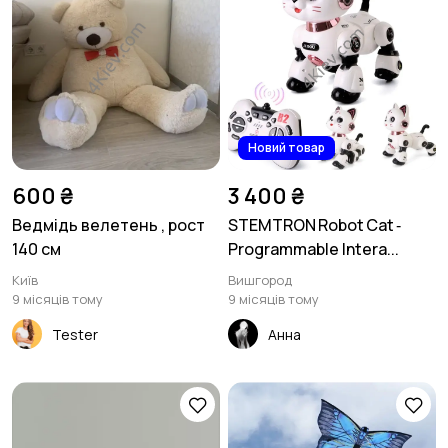
Новий товар
600 ₴
3 400 ₴
Ведмідь велетень , рост
STEMTRON Robot Cat ‑
140 см
Programmable Intera...
Київ
Вишгород
9 місяців тому
9 місяців тому
Tester
Анна