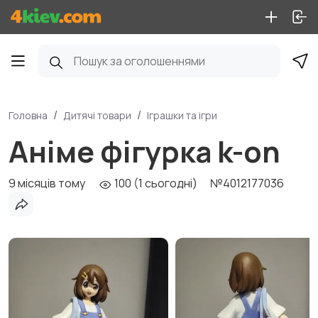
Головна
Дитячі товари
Іграшки та ігри
Аніме фігурка k-on
9 місяців тому
100 (1 сьогодні)
№4012177036