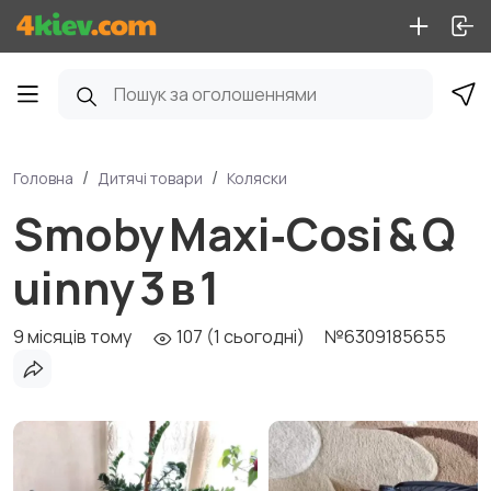
Головна
Дитячі товари
Коляски
Smoby Maxi‑Cosi & Q
uinny 3 в 1
9 місяців тому
107 (1 сьогодні)
№6309185655