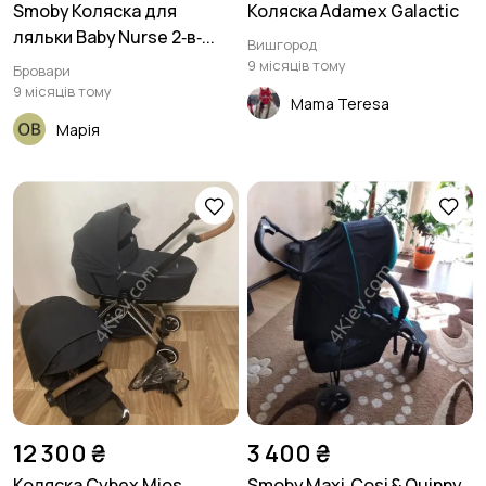
Smoby Коляска для
Коляска Adamex Galactic
ляльки Baby Nurse 2‑в‑...
Вишгород
9 місяців тому
Бровари
9 місяців тому
Mama Teresa
Марія
12 300 ₴
3 400 ₴
Коляска Cybex Mios
Smoby Maxi‑Cosi & Quinny