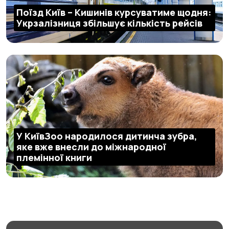
Поїзд Київ – Кишинів курсуватиме щодня:
Укрзалізниця збільшує кількість рейсів
У КиївЗоо народилося дитинча зубра,
яке вже внесли до міжнародної
племінної книги