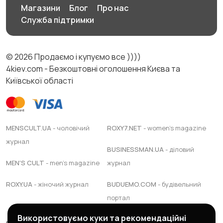
Магазини
Блог
Про нас
Служба підтримки
© 2026 Продаємо і купуємо все ))))
4kiev.com - Безкоштовні оголошення Києва та
Київської області
MENSCULT.UA
- чоловічий
ROXY7.NET
- women's magazine
журнал
BUSINESSMAN.UA
- діловий
MEN'S CULT
- men's magazine
журнал
ROXY.UA
- жіночий журнал
BUDUEMO.COM
- будівельний
портал
Використовуємо куки та рекомендаційні