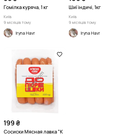
Гомілка куряча, 1 кг
Шиї індичі, 1кг
Київ
Київ
9 місяців тому
9 місяців тому
Iryna Havr
Iryna Havr
199 ₴
Сосиски Мясная лавка "К