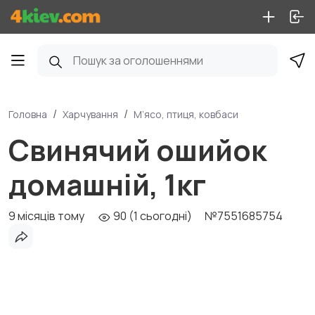
Головна
Харчування
М’ясо, птиця, ковбаси
Свинячий ошийок
домашній, 1кг
9 місяців тому
90 (1 сьогодні)
№7551685754