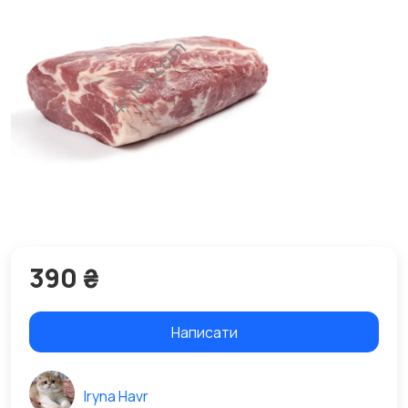
390 ₴
Написати
Iryna Havr