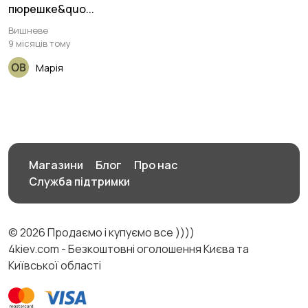
пюрешке&quo...
Вишневе
9 місяців тому
Марія
Магазини
Блог
Про нас
Служба підтримки
© 2026 Продаємо і купуємо все ))))
4kiev.com - Безкоштовні оголошення Києва та
Київської області