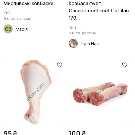
Мисливські ковбаски
Ковбаса фует
Casademont Fuet Catalan
Київ
170...
9 місяців тому
Київ
Марія
9 місяців тому
Iryna Havr
95 ₴
100 ₴