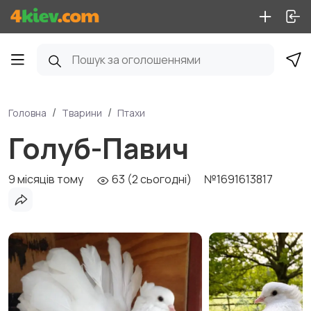
Головна
Тварини
Птахи
Голуб-Павич
9 місяців тому
63 (2 сьогодні)
№1691613817