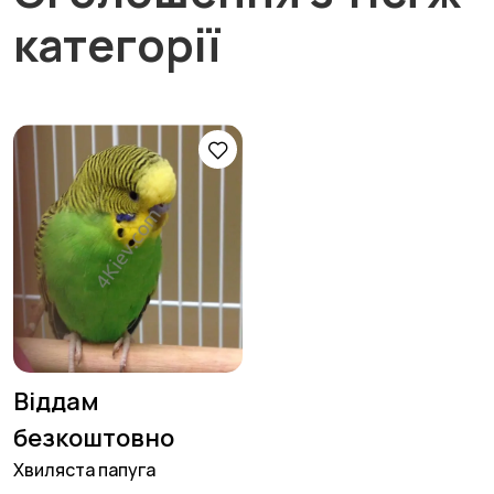
категорії
Віддам
безкоштовно
Хвиляста папуга