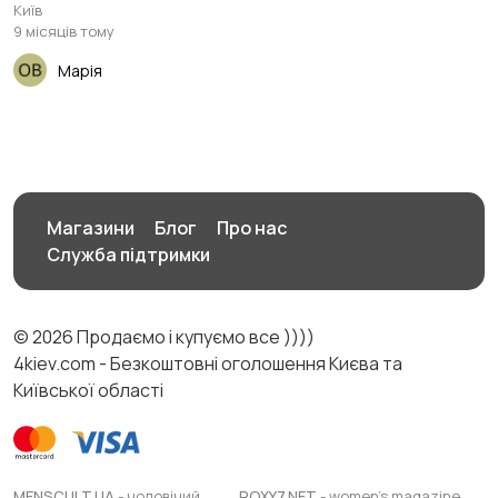
Київ
9 місяців тому
Марія
Магазини
Блог
Про нас
Служба підтримки
© 2026 Продаємо і купуємо все ))))
4kiev.com - Безкоштовні оголошення Києва та
Київської області
MENSCULT.UA
- чоловічий
ROXY7.NET
- women's magazine