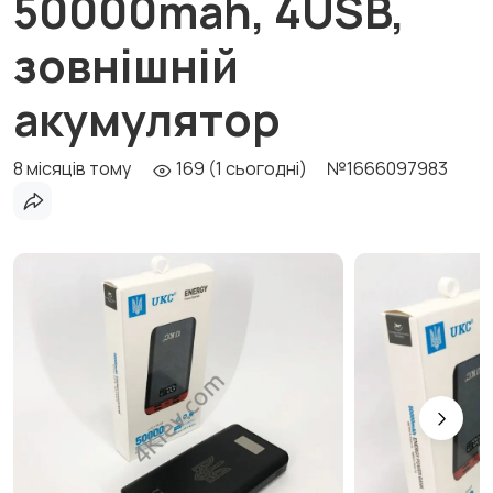
50000mah, 4USB,
зовнішній
акумулятор
8 місяців тому
169 (1 сьогодні)
№1666097983