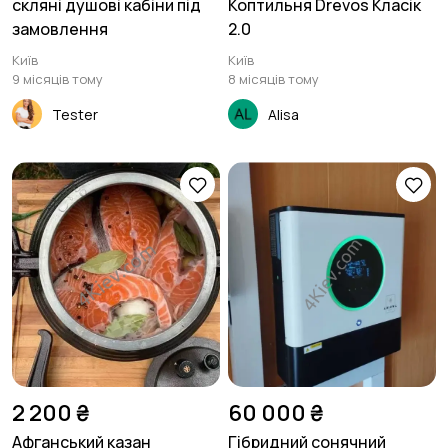
скляні душові кабіни під
Коптильня Drevos Класік
замовлення
2.0
Київ
Київ
9 місяців тому
8 місяців тому
Tester
Alisa
2 200 ₴
60 000 ₴
Афганський казан
Гібридний сонячний