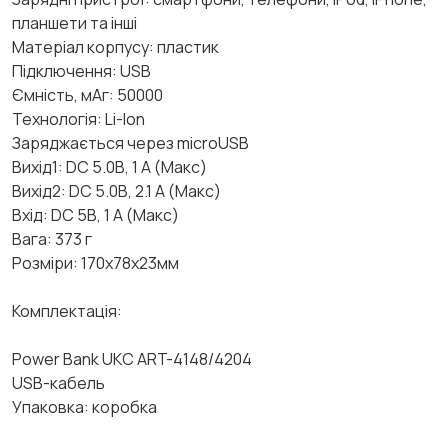
планшети та інші
Матеріал корпусу: пластик
Підключення: USB
Ємність, мАг: 50000
Технологія: Li-Ion
Заряджається через microUSB
Вихід1: DC 5.0В, 1 А (Макс)
Вихід2: DC 5.0В, 2.1 А (Макс)
Вхід: DC 5В, 1 А (Макс)
Вага: 373 г
Розміри: 170х78х23мм
Комплектація:
Power Bank UKC ART-4148/4204
USB-кабель
Упаковка: коробка