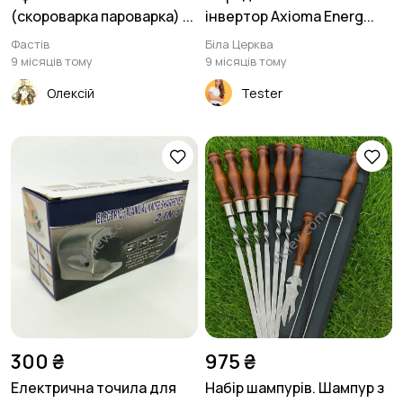
(скороварка пароварка) ...
інвертор Axioma Energ...
Фастів
Біла Церква
9 місяців тому
9 місяців тому
Олексій
Tester
300 ₴
975 ₴
Електрична точила для
Набір шампурів. Шампур з