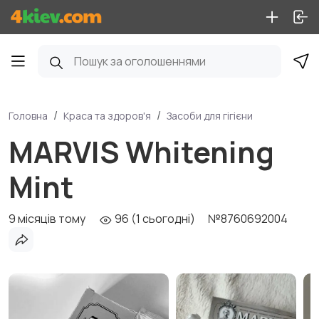
Головна
Краса та здоров'я
Засоби для гігієни
MARVIS Whitening
Mint
9 місяців тому
96 (1 сьогодні)
№8760692004