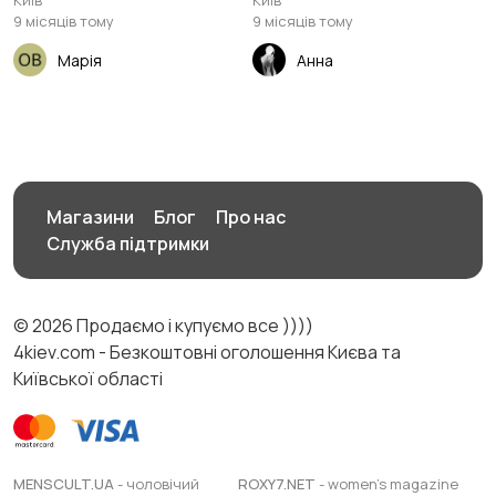
Київ
Київ
9 місяців тому
9 місяців тому
Марія
Анна
Магазини
Блог
Про нас
Служба підтримки
© 2026 Продаємо і купуємо все ))))
4kiev.com - Безкоштовні оголошення Києва та
Київської області
MENSCULT.UA
- чоловічий
ROXY7.NET
- women's magazine