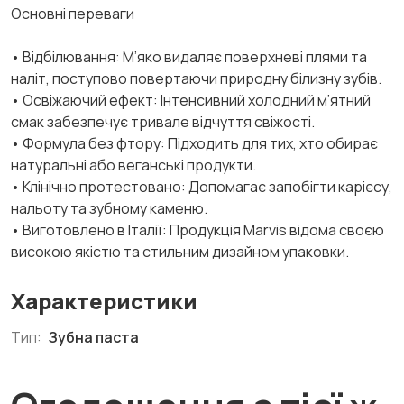
Основні переваги
• Відбілювання: М’яко видаляє поверхневі плями та
наліт, поступово повертаючи природну білизну зубів.
• Освіжаючий ефект: Інтенсивний холодний м’ятний
смак забезпечує тривале відчуття свіжості.
• Формула без фтору: Підходить для тих, хто обирає
натуральні або веганські продукти.
• Клінічно протестовано: Допомагає запобігти карієсу,
нальоту та зубному каменю.
• Виготовлено в Італії: Продукція Marvis відома своєю
високою якістю та стильним дизайном упаковки.
Характеристики
Тип:
Зубна паста