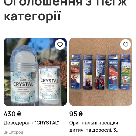
Оголошення з тієї ж
категорії
430 ₴
95 ₴
Дезодерант "CRYSTAL"
Оригінальні насадки
дитячі та дорослі. 3...
Вишгород