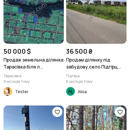
50 000 $
36 500 ₴
Продаж земельна ділянка
Продам ділянку під
Тарасівка біля л...
забудову,село Підгірц...
Тарасівка
Підгірці
9 місяців тому
6 місяців тому
Tester
Alisa