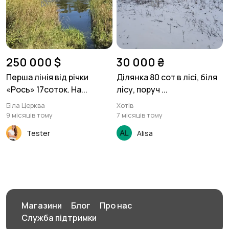
250 000 $
30 000 ₴
Перша лінія від річки
Ділянка 80 сот в лісі, біля
«Рось» 17соток. На...
лісу, поруч ...
Біла Церква
Хотів
9 місяців тому
7 місяців тому
Tester
Alisa
Магазини
Блог
Про нас
Служба підтримки