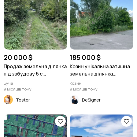
20 000 $
185 000 $
Продаж земельна ділянка
Козин унікальна затишна
під забудову 6 с...
земельна ділянка...
Буча
Козин
9 місяців тому
9 місяців тому
Tester
DeSigner