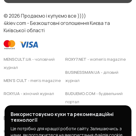
© 2026 Продаємо і купуємо все ))))
4kiev.com - Безкоштовні оголошення Києва та
Київської області
MENSCULT.UA
- чоловічий
ROXY7.NET
- women's magazine
журнал
BUSINESSMAN.UA
- діловий
MEN'S CULT
- men's magazine
журнал
ROXY.UA
- жіночий журнал
BUDUEMO.COM
- будівельний
портал
Використовуємо куки та рекомендаційні
Правила сервісу
Політика конфіденційності
технології
Це потрібно для кращої роботи сайту. Залишаючись з
Юридична підтримка Адвокатське обєднання "ЯАС ПАРТНЕРС"
нами, ви погоджуєтеся на використання файлів cookie.