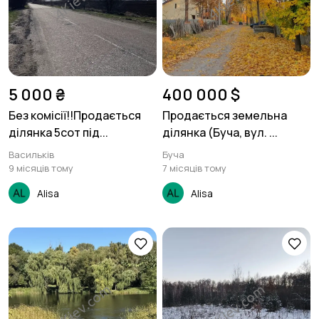
5 000 ₴
400 000 $
Без комісії!!Продається
Продається земельна
ділянка 5сот під...
ділянка (Буча, вул. ...
Васильків
Буча
9 місяців тому
7 місяців тому
Alisa
Alisa