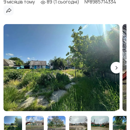
9 місяців тому
89 (1 сьогодні)
№8985714334