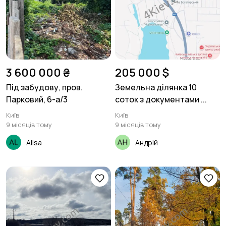
3 600 000 ₴
205 000 $
Під забудову, пров.
Земельна ділянка 10
Парковий, 6-а/3
соток з документами ...
Київ
Київ
9 місяців тому
9 місяців тому
Alisa
Андрій