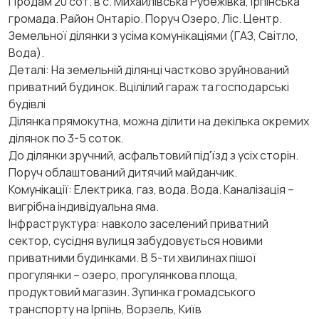
Продам 20 сот. в с. Михайлівська Рубежівка, Ірпінська
громада. Район Онтаріо. Поруч Озеро, Ліс. Центр.
Земельної ділянки з усіма комунікаціями (ГАЗ, Світло,
Вода).
Деталі: На земельній ділянці частково зруйнований
приватний будинок. Вцілілий гараж та господарські
будівлі
Ділянка прямокутна, можна ділити на декілька окремих
ділянок по 3-5 соток.
До ділянки зручний, асфальтовий під'їзд з усіх сторін.
Поруч облаштований дитячий майданчик.
Комунікації: Електрика, газ, вода. Вода. Каналізація –
вигрібна індивідуальна яма.
Інфраструктура: навколо заселений приватний
сектор, сусідня вулиця забудовується новими
приватними будинками. В 5-ти хвилинах пішої
прогулянки – озеро, прогулянкова площа,
продуктовий магазин. Зупинка громадського
транспорту на Ірпінь, Ворзель, Київ