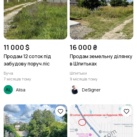
11 000 $
16 000 ₴
Продам 12 соток під
Продам земельну ділянку
забудову поруч ліс
в Шпитьках
Буча
Шпитьки
7 місяців тому
9 місяців тому
Alisa
DeSigner