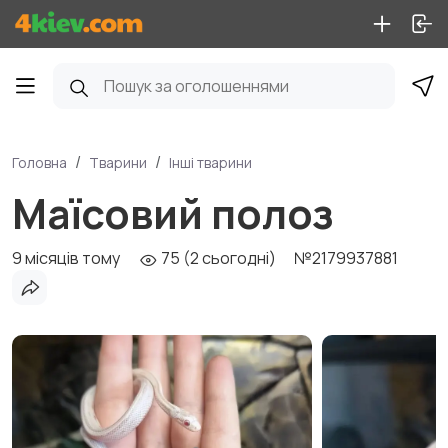
Головна
Тварини
Інші тварини
Маїсовий полоз
9 місяців тому
75 (2 сьогодні)
№2179937881