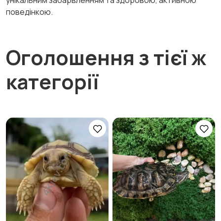
унікальним забарвленням та здоровою, активною
поведінкою.
Оголошення з тієї ж
категорії