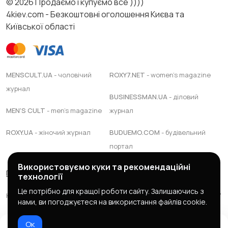
© 2026 Продаємо і купуємо все ))))
4kiev.com - Безкоштовні оголошення Києва та
Київської області
MENSCULT.UA
- чоловічий
ROXY7.NET
- women's magazine
журнал
BUSINESSMAN.UA
- діловий
MEN'S CULT
- men's magazine
журнал
ROXY.UA
- жіночий журнал
BUDUEMO.COM
- будівельний
портал
Використовуємо куки та рекомендаційні
Правила сервісу
Політика конфіденційності
технології
Це потрібно для кращої роботи сайту. Залишаючись з
Юридична підтримка Адвокатське обєднання "ЯАС ПАРТНЕРС"
нами, ви погоджуєтеся на використання файлів cookie.
© 2025 зроблено в
mc design
Ок