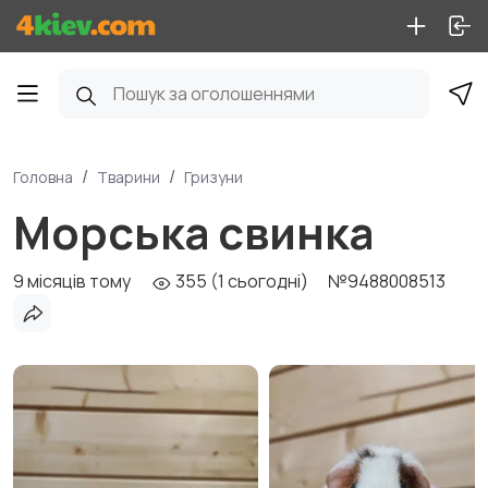
Головна
Тварини
Гризуни
Морська свинка
9 місяців тому
355 (1 сьогодні)
№9488008513