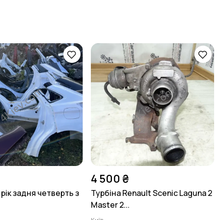
4 500 ₴
 рік задня четверть з
Турбіна Renault Scenic Laguna 2
Master 2...