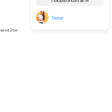
Показати контакти
Tester
ны на 2см