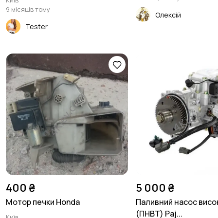
Київ
9 місяців тому
Олексій
Tester
400 ₴
5 000 ₴
Мотор печки Honda
Паливний насос висо
(ПНВТ) Paj...
Київ