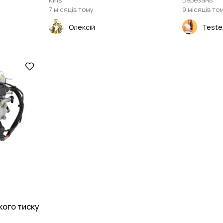
Київ
Березань
7 місяців тому
9 місяців то
Олексій
Teste
кого тиску