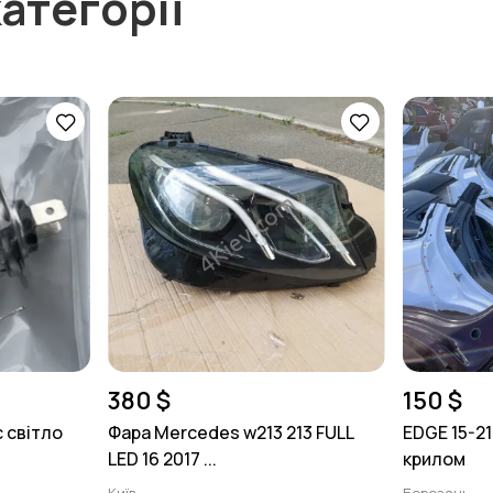
атегорії
380 $
150 $
є світло
Фара Mercedes w213 213 FULL
EDGE 15-21
LED 16 2017 ...
крилом