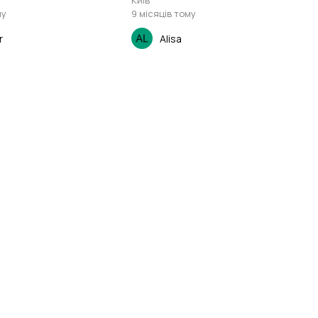
Київ
му
9 місяців тому
r
Alisa