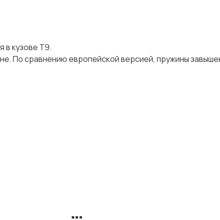
 в кузове T9.
не. По сравнению европейской версией, пружины завыше