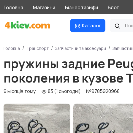
Головна
Магазини
Бізнес тарифи
Блог
Каталог
Головна
Транспорт
Запчастини та аксесуари
Запчасти
пружины задние Peug
поколения в кузове 
9 місяців тому
83 (1 сьогодні)
№9785920968