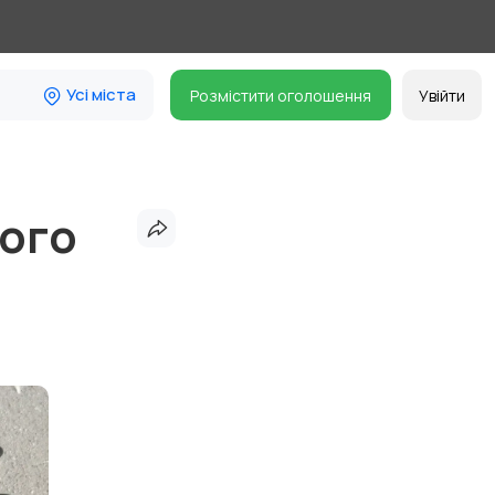
Усі міста
Розмістити оголошення
Увійти
рого