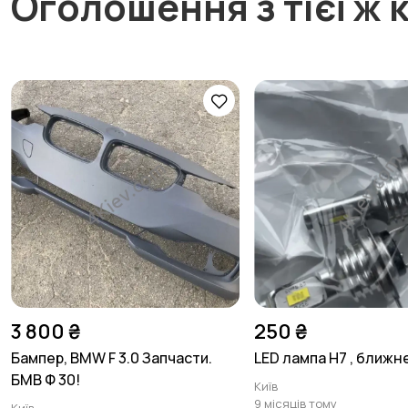
Оголошення з тієї ж к
3 800 ₴
250 ₴
Бампер, BMW F 3.0 Запчасти.
LED лампа Н7 , ближн
БМВ Ф 30!
Київ
9 місяців тому