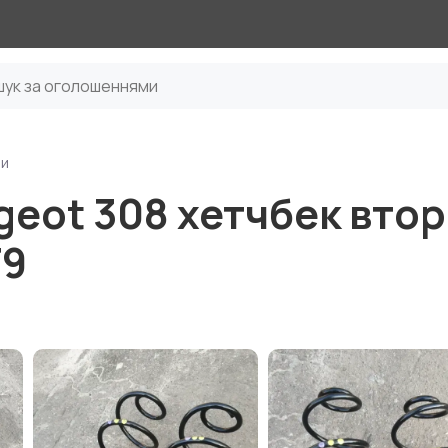
ни
eot 308 хетчбек вто
T9