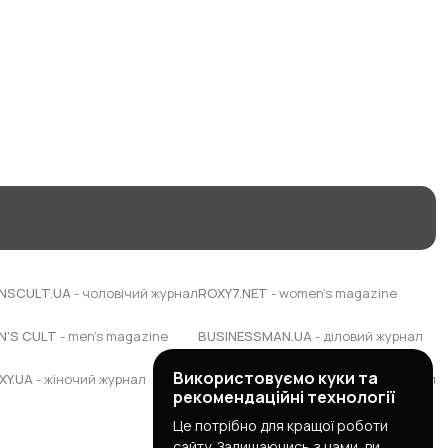
NSCULT.UA
- чоловічий журнал
ROXY7.NET
- women's magazine
N'S CULT
- men's magazine
BUSINESSMAN.UA
- діловий журнал
Використовуємо куки та
XY.UA
- жіночий журнал
BUDUEMO.COM
- будівельний портал
рекомендаційні технології
Це потрібно для кращої роботи
сайту. Залишаючись з нами, ви