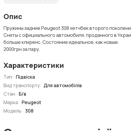
Опис
Пружины задние Peugeot 308 хетчбек второго поколения
Сняты с официального автомобиля, проданного в Украи
больше клиренс. Состояние идеальное, как новые.
2000грн за пару.
Характеристики
Тип:
Підвіска
Вид транспорту:
Для автомобілів
Стан:
Б/в
Марка:
Peugeot
Модель:
308