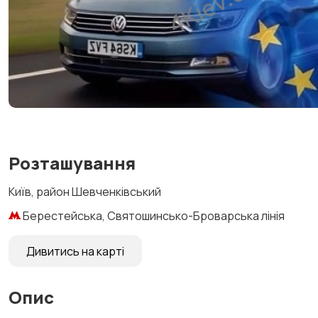
Розташування
Київ, район Шевченківський
Берестейська, Святошинсько-Броварська лінія
Дивитись на карті
Опис