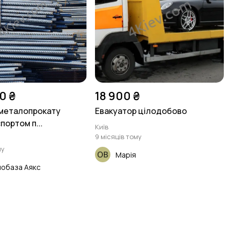
0 ₴
18 900 ₴
металопрокату
Евакуатор цілодобово
портом п...
Київ
9 місяців тому
му
Марія
обаза Аякс