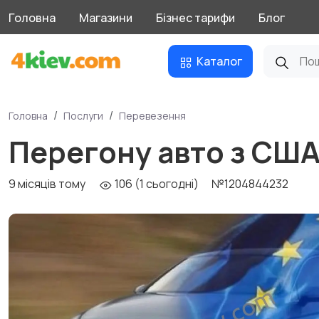
Головна
Магазини
Бізнес тарифи
Блог
Каталог
Головна
Послуги
Перевезення
Перегону авто з США
9 місяців тому
106 (1 сьогодні)
№1204844232