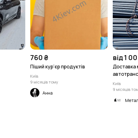
760 ₴
від 1 00
Піший кур’єр продуктів
Доставка 
автотранс
Київ
9 місяців тому
Київ
9 місяців то
Анна
Метал