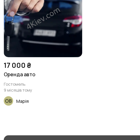
17 000 ₴
Оренда авто
Гостомель
9 місяців тому
Марія