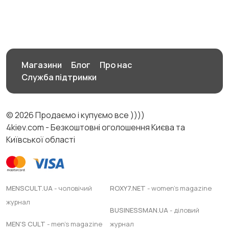
Магазини
Блог
Про нас
Служба підтримки
© 2026 Продаємо і купуємо все ))))
4kiev.com - Безкоштовні оголошення Києва та
Київської області
MENSCULT.UA
- чоловічий
ROXY7.NET
- women's magazine
журнал
BUSINESSMAN.UA
- діловий
MEN'S CULT
- men's magazine
журнал