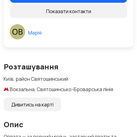
Показати контакти
Марія
Розташування
Київ, район Святошинський
Вокзальна, Святошинсько-Броварська лінія
Дивитись на карті
Опис
Оплата — за перший місяць, заставний платіж та