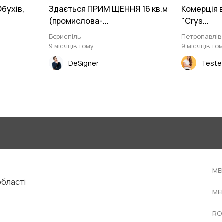
бухів,
Здається ПРИМІЩЕННЯ 16 кв.м
Комерція 
(промислова-...
"Crys...
Бориспіль
Петропавлів
9 місяців тому
9 місяців то
DeSigner
Teste
ME
області
ME
RO