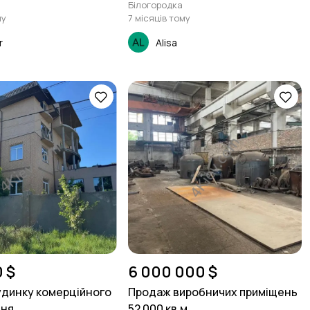
Білогородка
му
7 місяців тому
r
Alisa
 $
6 000 000 $
динку комерційного
Продаж виробничих приміщень
я,...
52 000 кв.м