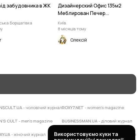
від забудовника в ЖК
Дизайнерский Офис 135м2
Меблирован Печер...
ська Борщагівка
Київ
му
8 місяців тому
r
Олексій
NSCULT.UA
- чоловічий журнал
ROXY7.NET
- women's magazine
N'S CULT
- men's magazine
BUSINESSMAN.UA
- діловий журнал
Використовуємо куки та
XY.UA
- жіночий журнал
BUDUEMO.COM
- будівельний портал