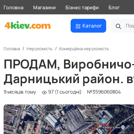
Головна
Магазини
Бізнес тарифи
Блог
Каталог
Головна
Нерухомість
Комерційна нерухомість
ПРОДАМ, Виробничо-
Дарницький район. в
9 місяців тому
97 (1 сьогодні)
№3596060804