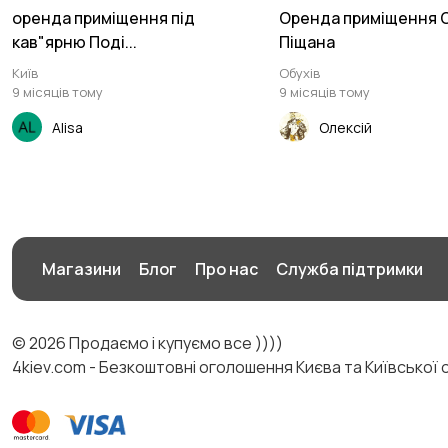
оренда приміщення під
Оренда приміщення О
кав"ярню Поді...
Піщана
Київ
Обухів
9 місяців тому
9 місяців тому
Alisa
Олексій
Магазини
Блог
Про нас
Служба підтримки
© 2026 Продаємо і купуємо все ))))
4kiev.com - Безкоштовні оголошення Києва та Київської 