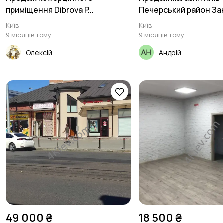
приміщення Dibrova P...
Печерський район Зан
Київ
Київ
9 місяців тому
9 місяців тому
Олексій
Андрій
49 000 ₴
18 500 ₴