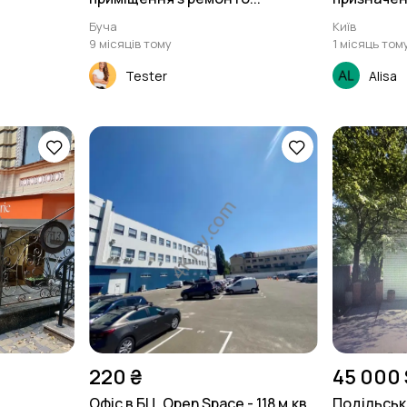
Буча
Київ
9 місяців тому
1 місяць том
Tester
Alisa
220 ₴
45 000 
Офіс в БЦ, Open Space - 118 м.кв.,
Подільськи