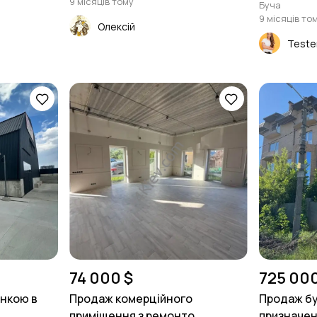
9 місяців тому
Буча
9 місяців то
Олексій
Teste
74 000 $
725 000
янкою в
Продаж комерційного
Продаж бу
приміщення з ремонто...
призначенн