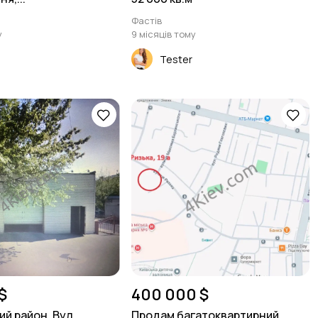
Фастів
у
9 місяців тому
Tester
$
400 000 $
й район. Вул.
Продам багатоквартирний