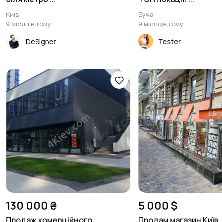
Київ
Буча
9 місяців тому
9 місяців тому
DeSigner
Tester
130 000 ₴
5 000 $
Продаж комерційного
Продам магазин Київ