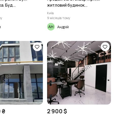
а. Буд...
житловий будинок...
Київ
му
9 місяців тому
й
Андрій
 ₴
2 900 $