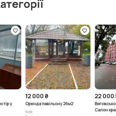
атегорії
12 000 ₴
22 000 
стір у
Оренда павільону 26м2
Виговсько
Салон крас
Київ