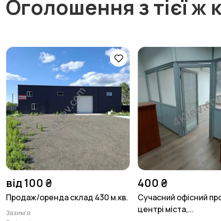
Оголошення з тієї ж к
від 100 ₴
400 ₴
Продаж/оренда склад 430 м.кв.
Сучасний офісний про
центрі міста,...
Зазим'я