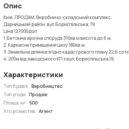
Опис
Київ. ПРОДАМ, Виробничо-складський комплекс.
Дарницький район. вул.Бориспільська, 19.
Ціна 127000дол
1. Бетонна арочна споруда 310кв.м висота до 6 м,
2. Каркасне приміщення цеху 180кв.м. ,
3. Земельна ділянка згідно кадастрового плану 22,6 со
4. 200м від заводського КП з вул. Бориспільська,19.
Характеристики
Тип будівлі:
Виробництво
Тип угоди:
Продаж
Площа, м²:
500
Хто розмістив:
Агент