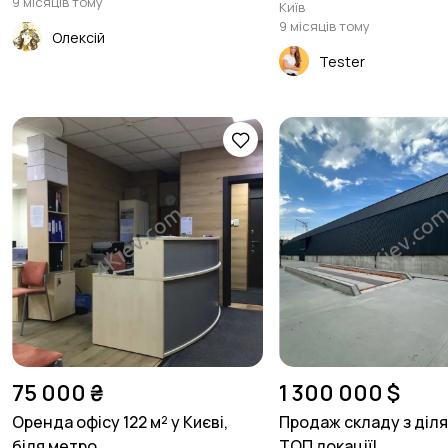
9 місяців тому
Київ
9 місяців тому
Олексій
Tester
75 000 ₴
1 300 000 $
Оренда офісу 122 м² у Києві,
Продаж складу з діл
біля метро ...
ТОП локації! ...