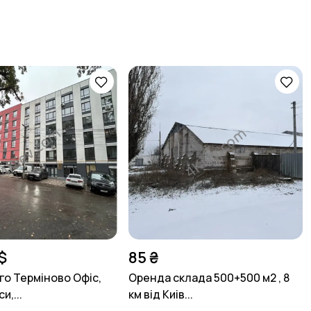
$
85 ₴
го Терміново Офіс,
Оренда склада 500+500 м2 , 8
и,...
км від Киів...