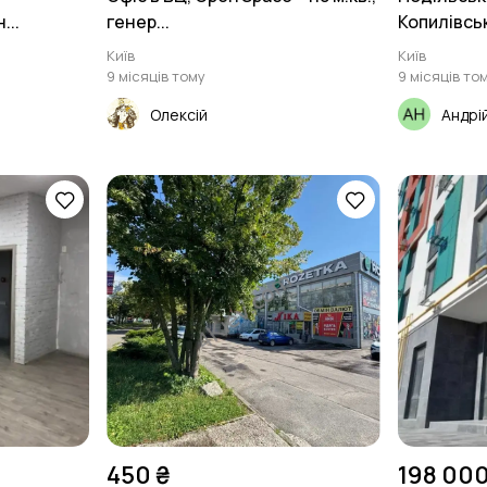
...
генер...
Копилівськ
Київ
Київ
9 місяців тому
9 місяців то
Олексій
Андрі
450 ₴
198 000