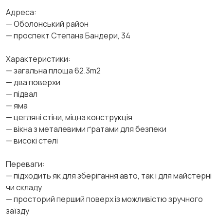
Адреса:
— Оболонський район
— проспект Степана Бандери, 34
Характеристики:
— загальна площа 62.3m2
— два поверхи
— підвал
— яма
— цегляні стіни, міцна конструкція
— вікна з металевими ґратами для безпеки
— високі стелі
Переваги:
— підходить як для зберігання авто, так і для майстерні
чи складу
— просторий перший поверх із можливістю зручного
заїзду