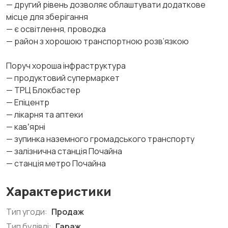
— другий рівень дозволяє облаштувати додаткове
місце для зберігання
— є освітлення, проводка
— район з хорошою транспортною розв’язкою
Поруч хороша інфраструктура
— продуктовий супермаркет
— ТРЦ Блокбастер
— Епіцентр
— лікарня та аптеки
— кавʼярні
— зупинка наземного громадського транспорту
— залізнична станція Почайна
— станція метро Почайна
Характеристики
Тип угоди:
Продаж
Тип будівлі:
Гараж