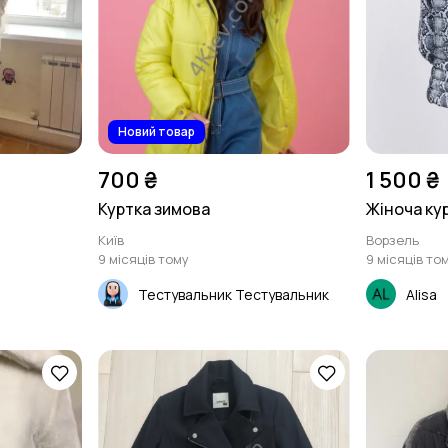
Новий товар
700 ₴
1 500 ₴
Куртка зимова
Жіноча кур
Київ
Ворзель
9 місяців тому
9 місяців то
Тестувальник Тестувальник
Alisa