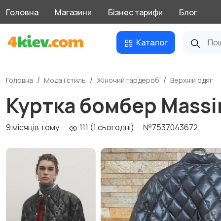
Головна
Магазини
Бізнес тарифи
Блог
Каталог
Головна
Мода і стиль
Жіночий гардероб
Верхній одяг
Куртка бомбер Massim
9 місяців тому
111 (1 сьогодні)
№7537043672