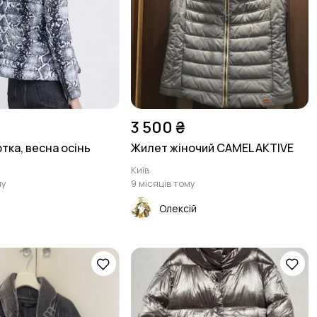
3 500 ₴
тка, весна осінь
Жилет жіночий CAMEL AKTIVE
Київ
му
9 місяців тому
Олексій