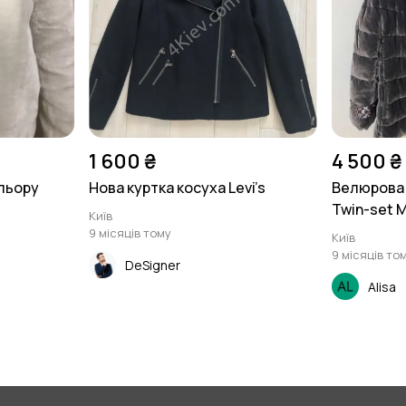
1 600 ₴
4 500 ₴
льору
Нова куртка косуха Levi’s
Велюрова 
Twin-set 
Київ
9 місяців тому
Київ
9 місяців то
DeSigner
Alisa