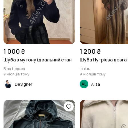
1 000 ₴
1 200 ₴
Шуба з мутону ідеальний стан
Шуба Нутрієва довга
Біла Церква
Ірпінь
9 місяців тому
9 місяців тому
DeSigner
Alisa