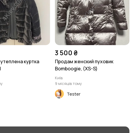
3 500 ₴
утеплена куртка
Продам женский пуховик
M
Bomboogie, (XS-S)
Київ
му
9 місяців тому
Tester