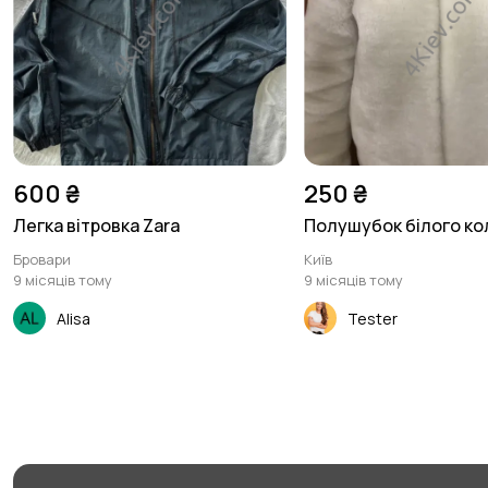
600 ₴
250 ₴
Легка вітровка Zara
Полушубок білого ко
Бровари
Київ
9 місяців тому
9 місяців тому
Alisa
Tester