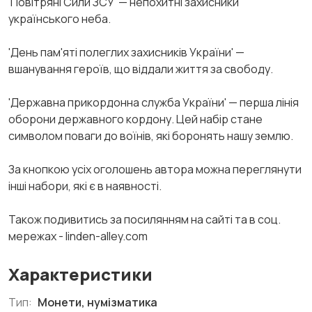
'Повітряні Сили ЗСУ' — непохитні захисники
українського неба.
'День пам'яті полеглих захисників України' —
вшанування героїв, що віддали життя за свободу.
'Державна прикордонна служба України' — перша лінія
оборони державного кордону. Цей набір стане
символом поваги до воїнів, які боронять нашу землю.
За кнопкою усіх оголошень автора можна переглянути
інші набори, які є в наявності.
Також подивитись за посилянням на сайті та в соц.
мережах - linden-alley.com
Характеристики
Тип:
Монети, нумізматика