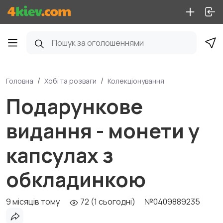
Головна
Хобі та розваги
Колекціонування
Подарункове
видання - монети у
капсулах з
обкладинкою
9 місяців тому
72 (1 сьогодні)
№0409889235