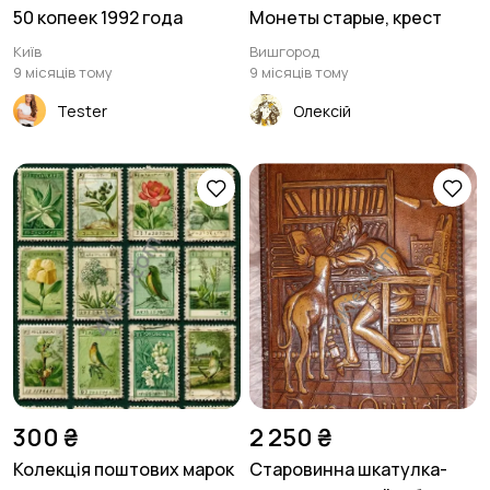
50 копеек 1992 года
Монеты старые, крест
Київ
Вишгород
9 місяців тому
9 місяців тому
Tester
Олексій
300 ₴
2 250 ₴
Колекція поштових марок
Старовинна шкатулка-