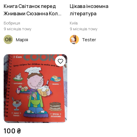
Книга Світанок перед
Цікава іноземна
Жнивами Сюзанна Кол...
література
Бобриця
Київ
9 місяців тому
9 місяців тому
Марія
Tester
100 ₴