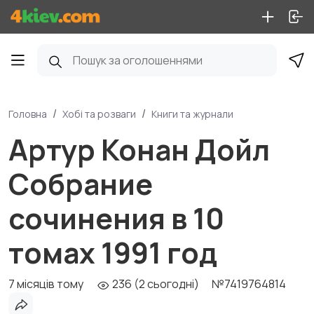
Головна
Хобі та розваги
Книги та журнали
Артур Конан Дойл
Собрание
сочинения в 10
томах 1991 год
7 місяців тому
236 (2 сьогодні)
№7419764814