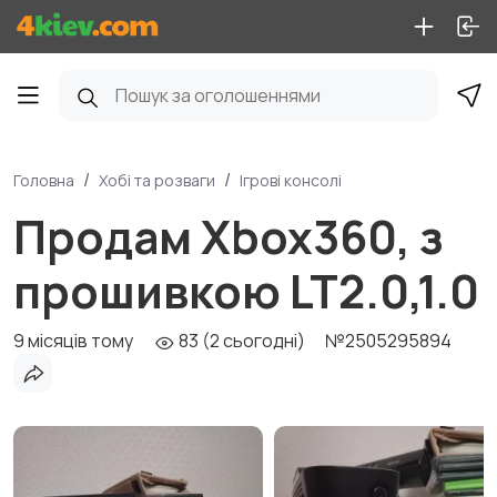
Головна
Хобі та розваги
Ігрові консолі
Продам Xbox360, з
прошивкою LT2.0,1.0
9 місяців тому
83 (2 сьогодні)
№2505295894