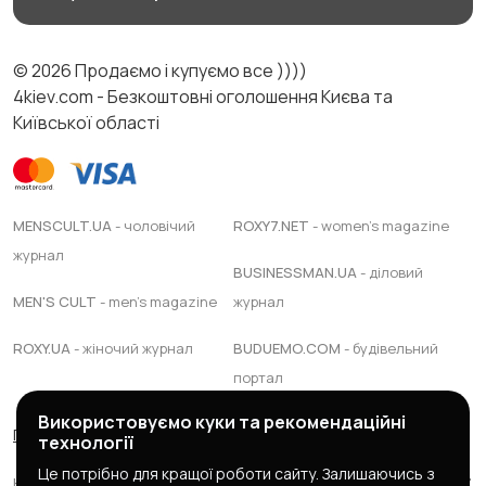
© 2026 Продаємо і купуємо все ))))
4kiev.com - Безкоштовні оголошення Києва та
Київської області
MENSCULT.UA
- чоловічий
ROXY7.NET
- women's magazine
журнал
BUSINESSMAN.UA
- діловий
MEN'S CULT
- men's magazine
журнал
ROXY.UA
- жіночий журнал
BUDUEMO.COM
- будівельний
портал
Використовуємо куки та рекомендаційні
Правила сервісу
Політика конфіденційності
технології
Це потрібно для кращої роботи сайту. Залишаючись з
Юридична підтримка Адвокатське обєднання "ЯАС ПАРТНЕРС"