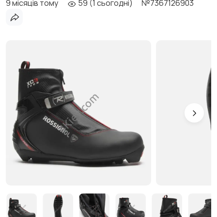
9 місяців тому
59 (1 сьогодні)
№7367126903