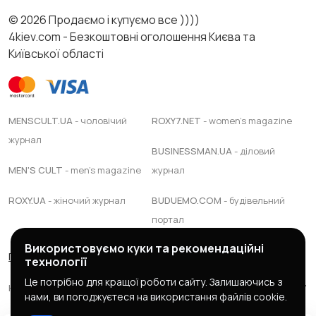
© 2026 Продаємо і купуємо все ))))
4kiev.com - Безкоштовні оголошення Києва та
Київської області
MENSCULT.UA
- чоловічий
ROXY7.NET
- women's magazine
журнал
BUSINESSMAN.UA
- діловий
MEN'S CULT
- men's magazine
журнал
ROXY.UA
- жіночий журнал
BUDUEMO.COM
- будівельний
портал
Використовуємо куки та рекомендаційні
Правила сервісу
Політика конфіденційності
технології
Це потрібно для кращої роботи сайту. Залишаючись з
Юридична підтримка Адвокатське обєднання "ЯАС ПАРТНЕРС"
нами, ви погоджуєтеся на використання файлів cookie.
© 2025 зроблено в
mc design