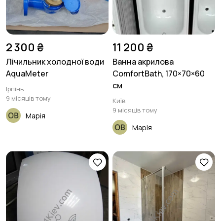
2 300 ₴
11 200 ₴
Лічильник холодної води
Ванна акрилова
AquaMeter
ComfortBath, 170×70×60
см
Ірпінь
9 місяців тому
Київ
9 місяців тому
Марія
Марія