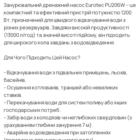
Занурювальний дренажний насос Eurotec PU206W – це
компактний та ефективний пристрій потужністю 1200
Вт, призначений для швидкого відкачування води з
різних резервуарів. Завдяки високій продуктивності
(13000 л/год) та значній висоті підйому, він підходить
для широкого кола завдань з водовідведення.
Для Чого Підходить Цей Насос?
- Відкачування води з підвальних приміщень, льохів,
басейнів.
- Осушення котлованів, траншей або невеликих
ставків.
- Перекачування води для систем поливу або інших
господарських потреб.
- Забір води з колодязів чи неглибоких свердловин (з
урахуванням глибини занурення 7 м).
- Аварійне водовідведення при затопленнях