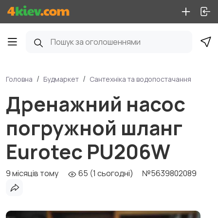
Головна
Будмаркет
Сантехніка та водопостачання
Дренажний насос
погружной шланг
Eurotec PU206W
9 місяців тому
65 (1 сьогодні)
№5639802089