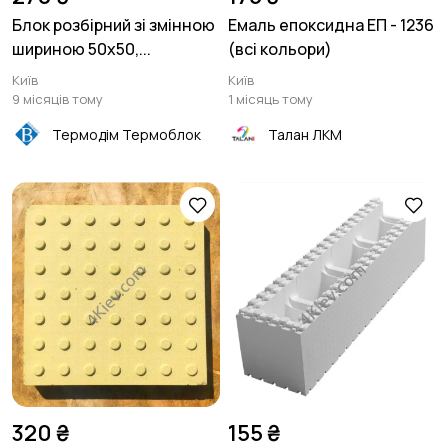
Блок розбірний зі змінною
Емаль епоксидна ЕП - 1236
шириною 50х50,...
(всі кольори)
Київ
Київ
9 місяців тому
1 місяць тому
Термодім Термоблок
Талан ЛКМ
320 ₴
155 ₴