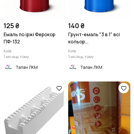
125 ₴
140 ₴
Емаль по іржі Ферокор
Грунт-емаль "3 в 1" всі
ПФ-132
кольор...
Київ
Київ
1 місяць тому
1 місяць тому
Талан ЛКМ
Талан ЛКМ