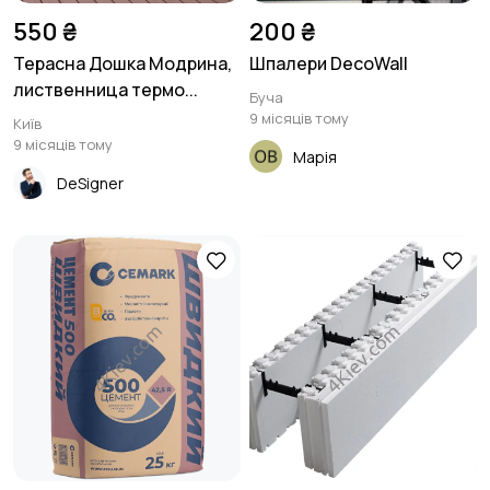
550 ₴
200 ₴
Терасна Дошка Модрина,
Шпалери DecoWall
лиственница термо...
Буча
9 місяців тому
Київ
9 місяців тому
Марія
DeSigner