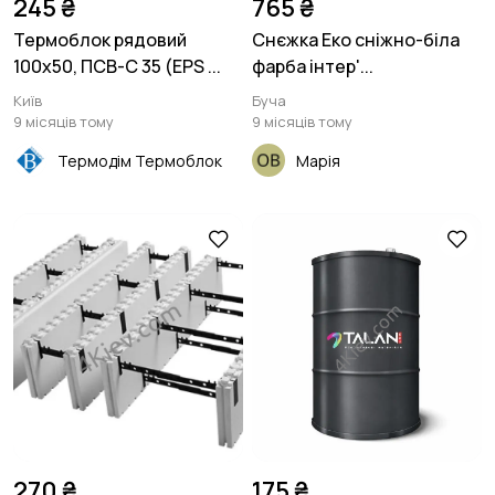
245 ₴
765 ₴
Термоблок рядовий
Снєжка Еко сніжно-біла
100х50, ПСВ-С 35 (EPS ...
фарба інтер'...
Київ
Буча
9 місяців тому
9 місяців тому
Термодім Термоблок
Марія
270 ₴
175 ₴