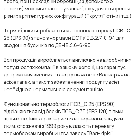
проте, при нескладній обробці (за допомогою
ножівки) можливе застосування блоку для створення
різних архітектурних конфігурацій ( "круглі" стіни і т.д.)
Термоблоки виробляються з пінополістиролу ПСВ_С
25 (EPS 90) згідно з нормами ДСТУ Б.В.2.7-8-94 для
зведення будинків по ДБН В.2.6-6-95.
Вся продукція виробляється виключно на виробничих
потужностях компанії в вашому регіоні, що гарантує
дотримання високих стандартів якості «Валькірія» на
всіх етапах, а також забезпечення продукту всієї
необхідною нормативною документацією.
Функціонально термоблоки ПСВ_С 25 (EPS 90)
відрізняються від блоків ПСВ_С 35 (EPS 120) тільки
щільністю. Інші характеристики і переваги, завдяки
яким, споживачі з 1999 року віддають перевагу
термоблокам виробництва заводу "Валькірія"