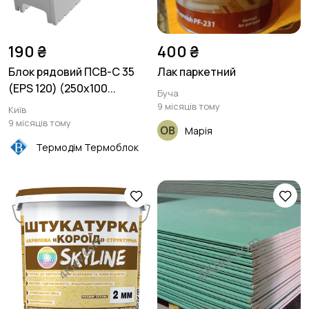
190 ₴
400 ₴
Блок рядовий ПСВ-С 35
Лак паркетний
(EPS 120) (250x100...
Буча
9 місяців тому
Київ
9 місяців тому
Марія
Термодім Термоблок