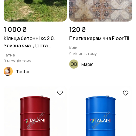
1 000 ₴
120 ₴
Кільца бетонні кс 2.0.
Плитка керамічна FloorTil
Зливна яма. Доста...
Київ
9 місяців тому
Гатне
9 місяців тому
Марія
Tester